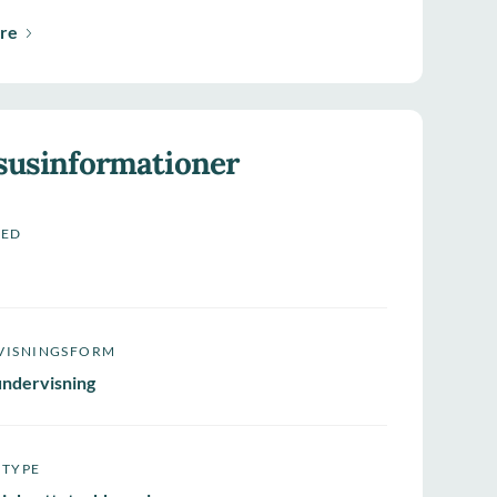
re
susinformationer
HED
VISNINGSFORM
undervisning
STYPE