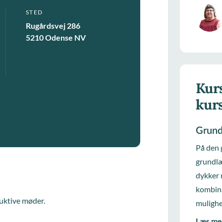
STED
Rugårdsvej 286
5210 Odense NV
Kurs
kur
Grund
På den 
grundlæ
dykker 
kombina
duktive møder.
mulighe
Læs me