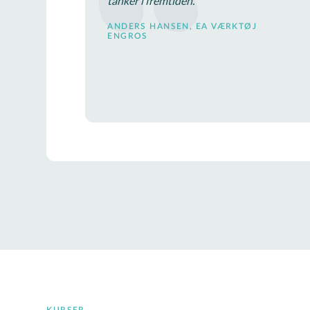
tanker i fremtiden.
ANDERS HANSEN, EA VÆRKTØJ
ENGROS