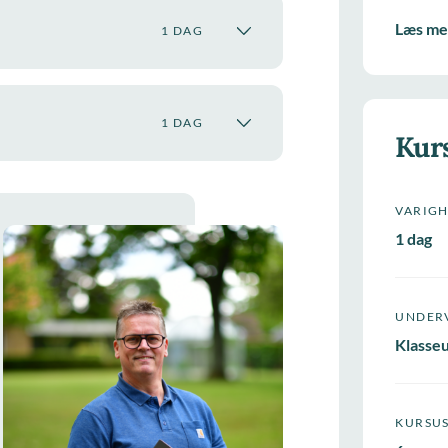
Læs me
1 DAG
1 DAG
Kur
VARIG
1 dag
UNDER
Klasse
KURSU