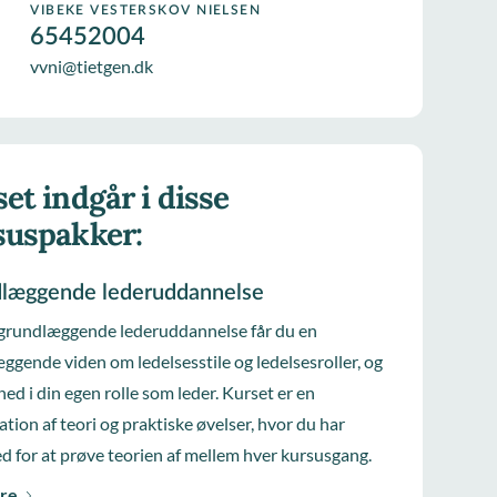
VIBEKE VESTERSKOV NIELSEN
65452004
vvni@tietgen.dk
et indgår i disse
suspakker:
læggende lederuddannelse
grundlæggende lederuddannelse får du en
ggende viden om ledelsesstile og ledelsesroller, og
ned i din egen rolle som leder. Kurset er en
tion af teori og praktiske øvelser, hvor du har
d for at prøve teorien af mellem hver kursusgang.
re