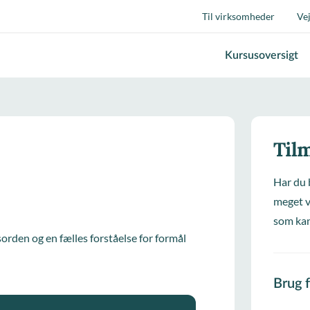
Til virksomheder
Ve
Kursusoversigt
Tilm
Har du 
meget v
som kan
orden og en fælles forståelse for formål
Brug 