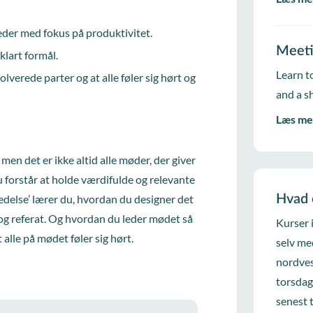
eder med fokus på produktivitet.
Meet
klart formål.
Learn to
lverede parter og at alle føler sig hørt og
and a s
Læs me
men det er ikke altid alle møder, der giver
du forstår at holde værdifulde og relevante
delse’ lærer du, hvordan du designer det
Hvad 
g referat. Og hvordan du leder mødet så
Kurser 
alle på mødet føler sig hørt.
selv me
nordves
torsdag
senest 