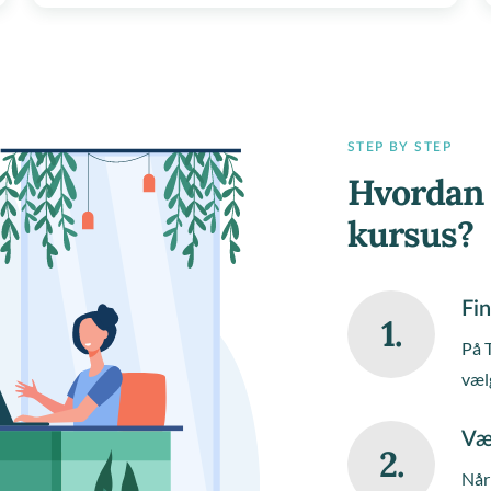
STEP BY STEP
Hvordan 
kursus?
Fin
1.
På 
væl
Væ
2.
Når 