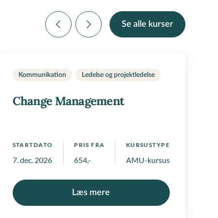
Se alle kurser
Kommunikation
Ledelse og projektledelse
Change Management
T
STARTDATO
PRIS FRA
KURSUSTYPE
S
enceforløb
7. dec. 2026
654,-
AMU-kursus
2
Læs mere