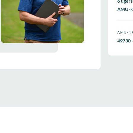
6 ugers
AMU-k
AMU-N
49730 