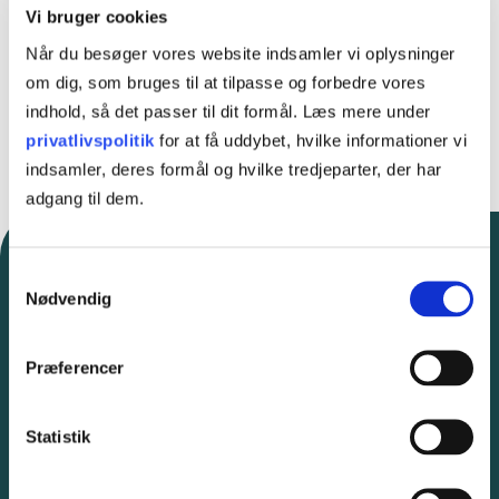
Vi bruger cookies
Når du besøger vores website indsamler vi oplysninger
Jeg accepterer Tietgen's
cookie- og privatlivspolitik
om dig, som bruges til at tilpasse og forbedre vores
indhold, så det passer til dit formål. Læs mere under
privatlivspolitik
for at få uddybet, hvilke informationer vi
indsamler, deres formål og hvilke tredjeparter, der har
adgang til dem.
Samtykkevalg
Nødvendig
FAQ
Præferencer
Få svar på dine spørgsmål om
FVU her
Statistik
Vi har samlet de mest stillede spørgsmål og svar om FVU til