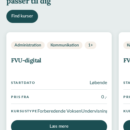
passer til dig
Find kurser
Administration
Kommunikation
1+
K
FVU-digital
FV
Løbende
STARTDATO
ST
0 ,-
PRIS FRA
PR
Forberedende VoksenUndervisning
KURSUSTYPE
KU
Læs mere