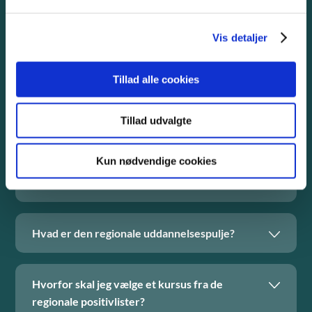
Bliv klogere på de regionale
positivlister
Vis detaljer
Vi har samlet en række spørgsmål og svar om de regionale
Tillad alle cookies
positivlister her, så du kan blive klogere på dine muligheder
for betalt efteruddannelse.
Tillad udvalgte
Kun nødvendige cookies
Hvad er de regionale positivlister
Hvad er den regionale uddannelsespulje?
Hvorfor skal jeg vælge et kursus fra de
regionale positivlister?