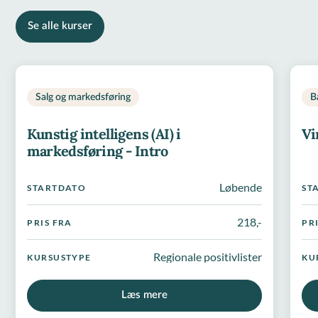
Se alle kurser
Salg og markedsføring
B
Kunstig intelligens (AI) i
Vi
markedsføring - Intro
Løbende
STARTDATO
ST
218,-
PRIS FRA
PR
Regionale positivlister
KURSUSTYPE
KU
Læs mere