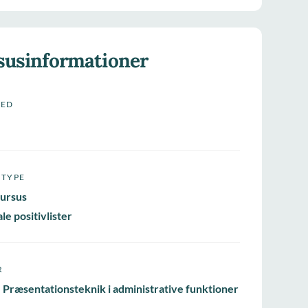
susinformationer
HED
STYPE
ursus
le positivlister
R
 Præsentationsteknik i administrative funktioner