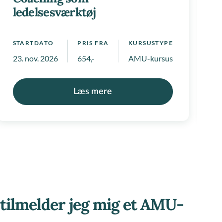
ledelsesværktøj
STARTDATO
PRIS FRA
KURSUSTYPE
S
 positivlister
23. nov. 2026
654,-
AMU-kursus
2
Læs mere
tilmelder jeg mig et AMU-