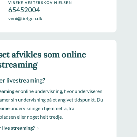
VIBEKE VESTERSKOV NIELSEN
65452004
vvni@tietgen.dk
et afvikles som online
estreaming
er livestreaming?
reaming er online undervisning, hvor underviseren
eamer sin undervisning på et angivet tidspunkt. Du
eame undervisningen hjemmefra, fra
pladsen eller noget helt tredje.
 live streaming?