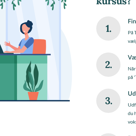
kursus?
Fin
1.
På 
væl
Væ
2.
Når 
på '
Ud
3.
Udfy
du 
vok