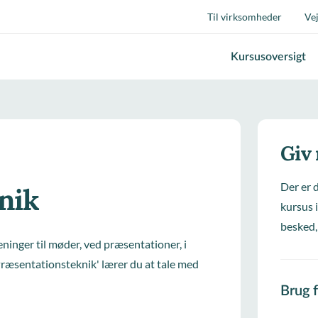
Til virksomheder
Ve
Kursusoversigt
Giv
Der er 
nik
kursus i
besked,
eninger til møder, ved præsentationer, i
ræsentationsteknik' lærer du at tale med
Brug 