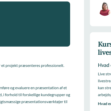
Kurs
liv
r et projekt præsenteres professionelt.
Hvad 
Live st
livestr
mføre og evaluere en præsentation af et
kan str
, i forhold til forskellige kundegrupper og
arbejds
sigtsmæssige præsentationsværktøjer til
Hvad er