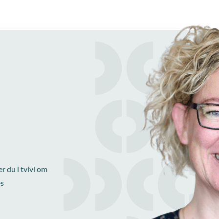
r du i tvivl om
es