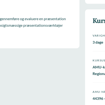
, gennemføre og evaluere en præsentation
Kur
hensigtsmæssige præsentationsværktøjer
VARIG
3 dage
KURSU
AMU-k
Regiona
AMU-N
44396 -