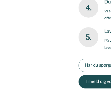
Du
4.
Vi s
off
Lav
5.
På 
lave
Har du spørg
Tilmeld dig 