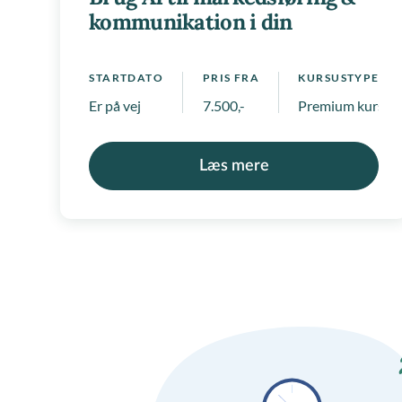
kommunikation i din
virksomhed
STARTDATO
PRIS FRA
KURSUSTYPE
Er på vej
7.500,-
Premium kurser
Læs mere