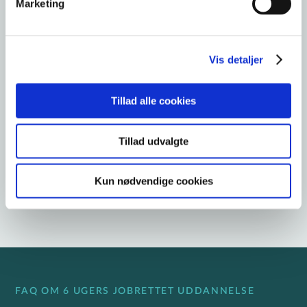
Marketing
CV'et kan du stå stærkere til din næste
jobsamtale.
Vis detaljer
Vælg kursus ud fra din interesse
Vi har sammensat en række spændende forløb,
Tillad alle cookies
som kan give dig ny viden inden for et område, du
interesserer dig for. Du kan også sammensætte et
Tillad udvalgte
selv.
Kun nødvendige cookies
Se alle jobrettede kursusforløb
FAQ OM 6 UGERS JOBRETTET UDDANNELSE