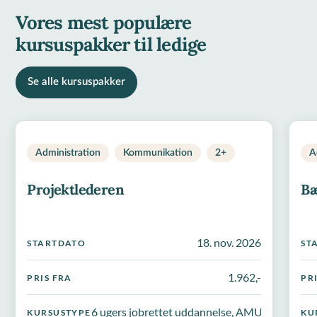
Vores mest populære
kursuspakker til ledige
Se alle kursuspakker
Administration
Kommunikation
2+
A
Projektlederen
Bæ
18. nov. 2026
STARTDATO
ST
1.962,-
PRIS FRA
PR
6 ugers jobrettet uddannelse, AMU-kursus, K
KURSUSTYPE
KU