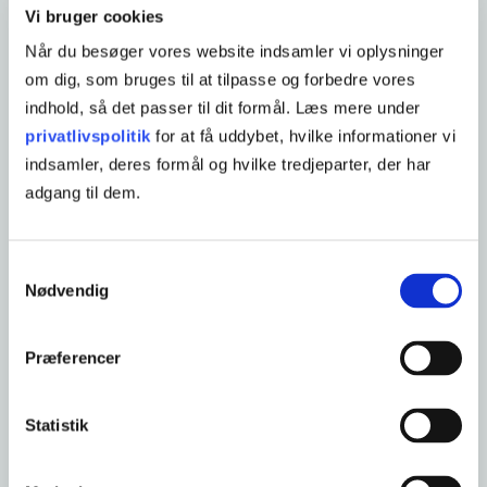
Vi bruger cookies
Når du besøger vores website indsamler vi oplysninger
om dig, som bruges til at tilpasse og forbedre vores
indhold, så det passer til dit formål. Læs mere under
privatlivspolitik
for at få uddybet, hvilke informationer vi
6 UGERS JOBRETTET UDDANNELSE
indsamler, deres formål og hvilke tredjeparter, der har
Med 6 ugers jobrettet uddannelse
adgang til dem.
står du stærkere til dit næste job
Samtykkevalg
Opdatér din viden
Nødvendig
Alle vores undervisere er opdaterede på den
nyeste viden inden for deres område, så du kan gå
Præferencer
fra kurset med en opdateret værktøjskasse.
Statistik
Få flere jobmuligheder
Med en opdateret viden og flere kompetencer til