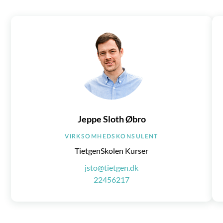
Jeppe Sloth Øbro
VIRKSOMHEDSKONSULENT
TietgenSkolen Kurser
jsto@tietgen.dk
22456217