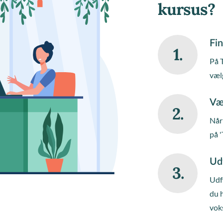
kursus?
Fin
1.
På 
væl
Væ
2.
Når 
på '
Ud
3.
Udfy
du 
vok