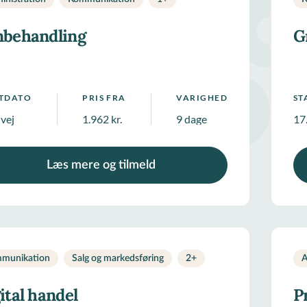
nbehandling
G
RTDATO
PRIS FRA
VARIGHED
ST
 vej
1.962 kr.
9 dage
17
Læs mere og tilmeld
munikation
Salg og markedsføring
2
+
A
ital handel
P