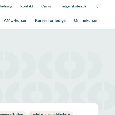
jledning
Kontakt
Om os
Tietgenskolen.dk
AMU-kurser
Kurser for ledige
Onlinekurser
ommunikation
Ledelse og projektledelse