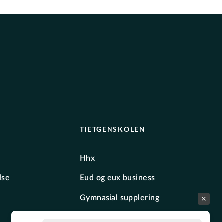
TIETGENSKOLEN
Hhx
lse
Eud og eux business
Gymnasial supplering
FVU