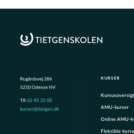
KURSER
Rugårdsvej 286
5210 Odense NV
Kursusoversig
Tlf.
65 45 25 00
AMU-kurser
kurser@tietgen.dk
Online AMU-k
Fleksible kurs