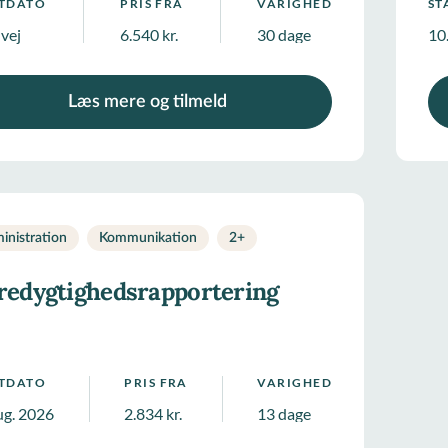
RTDATO
PRIS FRA
VARIGHED
ST
 vej
6.540 kr.
30 dage
10
Læs mere og tilmeld
inistration
Kommunikation
2
+
edygtighedsrapportering
RTDATO
PRIS FRA
VARIGHED
ug. 2026
2.834 kr.
13 dage