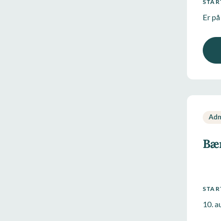
STA
Er på
Adm
Bær
STA
10. a