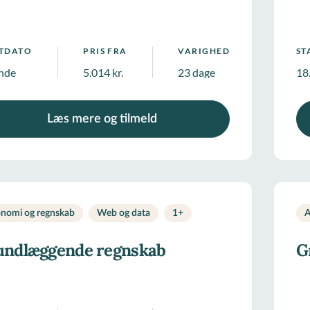
RTDATO
PRIS FRA
VARIGHED
ST
nde
5.014 kr.
23 dage
18
Læs mere og tilmeld
nomi og regnskab
Web og data
1
+
A
undlæggende regnskab
G