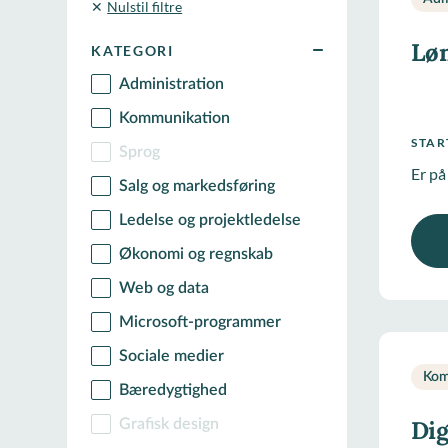
Nulstil filtre
Lø
KATEGORI
Administration
Kommunikation
STA
Sprog
Er på
Salg og markedsføring
Ledelse og projektledelse
Økonomi og regnskab
Web og data
Microsoft-programmer
Sociale medier
Kom
Bæredygtighed
Dig
Grafisk design