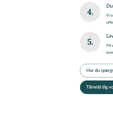
Du
4.
Vi s
off
Lav
5.
På 
lave
Har du spørg
Tilmeld dig 