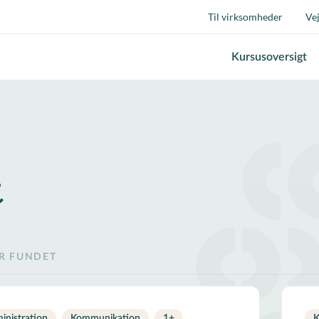
Til virksomheder
Ve
Kursusoversigt
t
ER FUNDET
inistration
Kommunikation
1
+
K