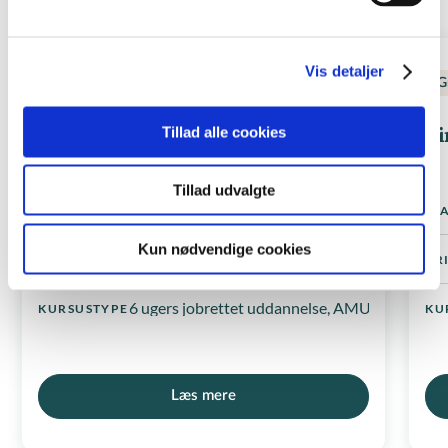
Vis detaljer
Administration
Grafisk design
3+
G
Grafik og tekster til hjemmesiden
Vi
Tillad alle cookies
Tillad udvalgte
Løbende
STARTDATO
ST
Kun nødvendige cookies
436,-
PRIS FRA
PR
6 ugers jobrettet uddannelse, AMU-kursus, De
KURSUSTYPE
KU
Læs mere