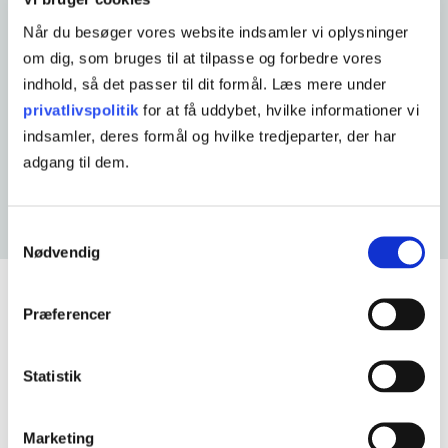
sparer både tid og udgifter til transport til vores
Når du besøger vores website indsamler vi oplysninger
kursuscenter i Odense.
om dig, som bruges til at tilpasse og forbedre vores
indhold, så det passer til dit formål. Læs mere under
privatlivspolitik
for at få uddybet, hvilke informationer vi
Se alle onlinekurser
indsamler, deres formål og hvilke tredjeparter, der har
adgang til dem.
Hvordan foregår onlineundervisning?
Samtykkevalg
Nødvendig
Præferencer
De mest populære
onlinekurser
Statistik
Se alle online AMU-kurser
Marketing