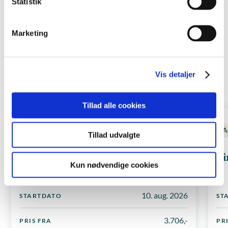
Statistik
Marketing
KURSER
Andre relevante kurser
Vis detaljer
Se alle kurser
Tillad alle cookies
Administration
Microsoft-programmer
A
Tillad udvalgte
Administrationspakken 360°
Vi
Kun nødvendige cookies
10. aug. 2026
STARTDATO
ST
3.706,-
PRIS FRA
PR