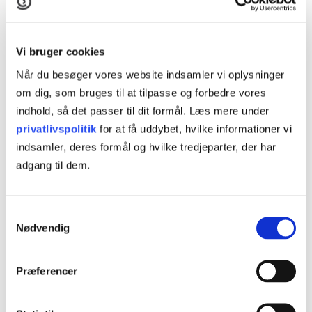
VARIGHED
2 dage
Vi bruger cookies
Når du besøger vores website indsamler vi oplysninger
UNDERVISNINGSFORM
om dig, som bruges til at tilpasse og forbedre vores
Online
indhold, så det passer til dit formål. Læs mere under
Åbent værksted
privatlivspolitik
for at få uddybet, hvilke informationer vi
indsamler, deres formål og hvilke tredjeparter, der har
KURSUSTYPE
adgang til dem.
AMU-kursus
Deltid
Samtykkevalg
Nødvendig
AMU-NR
22486 - Virksomhedskommunikation med e-mail
Præferencer