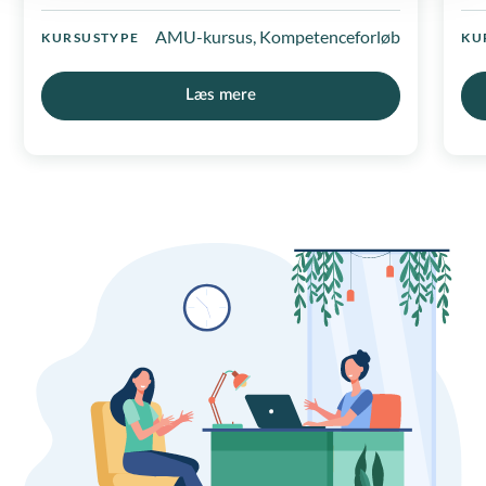
AMU-kursus, Kompetenceforløb
KURSUSTYPE
KU
Læs mere