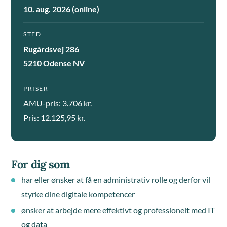
10. aug. 2026 (online)
STED
Rugårdsvej 286
5210 Odense NV
PRISER
AMU-pris: 3.706 kr.
Pris: 12.125,95 kr.
For dig som
har eller ønsker at få en administrativ rolle og derfor vil
styrke dine digitale kompetencer
ønsker at arbejde mere effektivt og professionelt med IT
og data