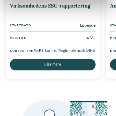
Virksomhedens ESG-rapportering
An
Løbende
STARTDATO
ST
436,-
PRIS FRA
PR
AMU-kursus, Regionale positivlister
KURSUSTYPE
KU
Læs mere