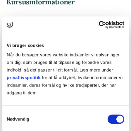
Kursusinformationer
VARIGHED
17 dage
UNDERVISNINGSFORM
Vi bruger cookies
Åbent værksted
Når du besøger vores website indsamler vi oplysninger
Online
om dig, som bruges til at tilpasse og forbedre vores
indhold, så det passer til dit formål. Læs mere under
KURSUSTYPE
privatlivspolitik
for at få uddybet, hvilke informationer vi
AMU-kursus
indsamler, deres formål og hvilke tredjeparter, der har
adgang til dem.
Kompetenceforløb
AMU-NR
Samtykkevalg
40749 - Effektiv anvendelse af e-mail- og
Nødvendig
kalendersystemer