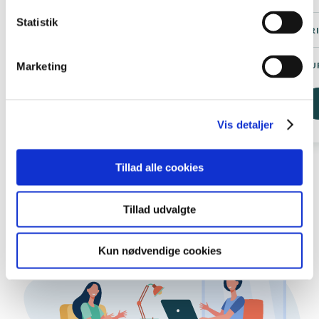
Statistik
3.706,-
PRIS FRA
PR
AMU-kursus, Kompetenceforløb
KURSUSTYPE
KU
Marketing
Læs mere
Vis detaljer
Tillad alle cookies
Tillad udvalgte
Kun nødvendige cookies