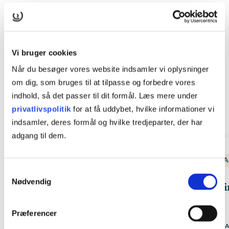
Vi bruger cookies
KURSER
Når du besøger vores website indsamler vi oplysninger
Andre relevante kurser
om dig, som bruges til at tilpasse og forbedre vores
indhold, så det passer til dit formål. Læs mere under
privatlivspolitik
for at få uddybet, hvilke informationer vi
Se alle kurser
indsamler, deres formål og hvilke tredjeparter, der har
adgang til dem.
Administration
Microsoft-programmer
A
Samtykkevalg
Nødvendig
Administrationspakken 360°
Vi
Præferencer
Er på vej
STARTDATO
ST