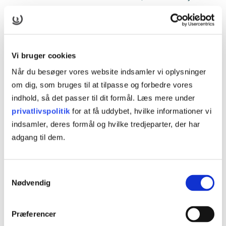
selv med kursets materiale på vores kursuscenter i det
nordvestlige Odense. Åbent værksted foregår mandag til
torsdag i tidsrummet kl. 8.00-15.30. Tilmelding skal ske
senest to hverdage før kursusstart.
Vi bruger cookies
Læs mere
Når du besøger vores website indsamler vi oplysninger
om dig, som bruges til at tilpasse og forbedre vores
indhold, så det passer til dit formål. Læs mere under
Hvad er onlineundervisning?
privatlivspolitik
for at få uddybet, hvilke informationer vi
På vores onlinekurser arbejder du selvstændigt med
indsamler, deres formål og hvilke tredjeparter, der har
opgaver, videoer, quizzer og læser teori om kursets emne
adgang til dem.
på vores online læringsplatform. Onlineundervisningen
foregår mandag til fredag i tidsrummet kl. 8.00-15.30.
Tilmelding skal ske senest to hverdage før kursusstart.
Samtykkevalg
Nødvendig
Læs mere
Præferencer
Hvad er blended learning?