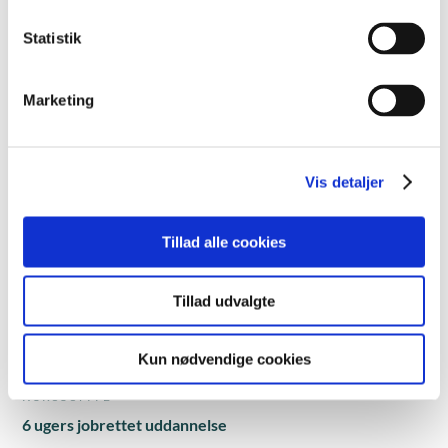
Blended learning er et mix af klasseundervisning med
Statistik
fremmøde og individuelt arbejde på kursuscentret eller
online.
Marketing
Læs mere
Vis detaljer
Tillad alle cookies
Kursusinformationer
Tillad udvalgte
VARIGHED
30 dage
Kun nødvendige cookies
KURSUSTYPE
6 ugers jobrettet uddannelse