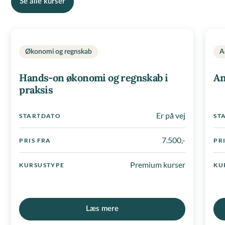
Se alle kurser
Økonomi og regnskab
A
Hands-on økonomi og regnskab i
An
praksis
Er på vej
STARTDATO
ST
7.500,-
PRIS FRA
PR
Premium kurser
KURSUSTYPE
KU
Læs mere