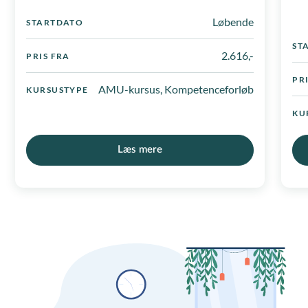
Løbende
STARTDATO
ST
2.616,-
PRIS FRA
PR
AMU-kursus, Kompetenceforløb
KURSUSTYPE
KU
Læs mere