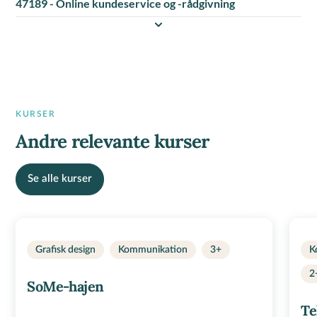
47189 - Online kundeservice og -rådgivning
KURSER
Andre relevante kurser
Se alle kurser
Grafisk design
Kommunikation
3+
K
2
SoMe-hajen
Te