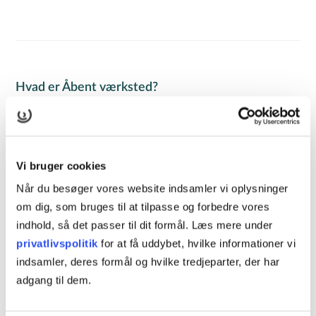
Hvad er Åbent værksted?
Kurser i Åbent værksted er selvstudie, hvor du arbejder
selv med kursets materiale på vores kursuscenter i det
nordvestlige Odense. Åbent værksted foregår mandag til
Vi bruger cookies
torsdag i tidsrummet kl. 8.00-15.30. Tilmelding skal ske
Når du besøger vores website indsamler vi oplysninger
senest to hverdage før kursusstart.
om dig, som bruges til at tilpasse og forbedre vores
Læs mere
indhold, så det passer til dit formål. Læs mere under
privatlivspolitik
for at få uddybet, hvilke informationer vi
Hvad er onlineundervisning?
indsamler, deres formål og hvilke tredjeparter, der har
På vores onlinekurser arbejder du selvstændigt med
adgang til dem.
opgaver, videoer, quizzer og læser teori om kursets emne