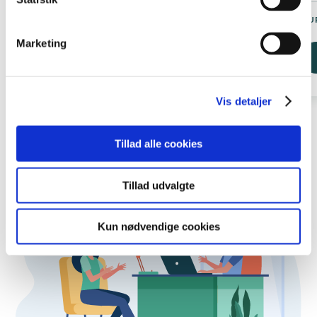
Premium kurser
KURSUSTYPE
KU
Marketing
Læs mere
Vis detaljer
Tillad alle cookies
Tillad udvalgte
Kun nødvendige cookies