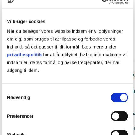
KURSER
Vi bruger cookies
Andre relevante kurser
Når du besøger vores website indsamler vi oplysninger
om dig, som bruges til at tilpasse og forbedre vores
Se alle kurser
indhold, så det passer til dit formål. Læs mere under
privatlivspolitik
for at få uddybet, hvilke informationer vi
indsamler, deres formål og hvilke tredjeparter, der har
adgang til dem.
Kommunikation
Salg og markedsføring
A
Brug AI til markedsføring &
Vi
Samtykkevalg
kommunikation i din virksomhed
Nødvendig
Er på vej
STARTDATO
ST
Præferencer
7.500,-
PRIS FRA
PR
Statistik