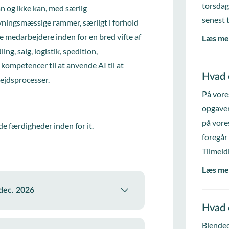
torsdag
n og ikke kan, med særlig
senest 
ningsmæssige rammer, særligt i forhold
ste medarbejdere inden for en bred vifte af
Læs me
, salg, logistik, spedition,
ompetencer til at anvende AI til at
Hvad 
bejdsprocesser.
På vore
opgaver
på vore
de færdigheder inden for it.
foregår
Tilmeld
Læs me
 dec. 2026
Hvad 
Blended