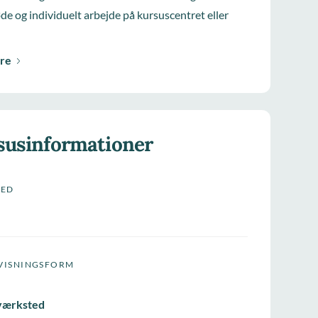
e og individuelt arbejde på kursuscentret eller
re
susinformationer
HED
VISNINGSFORM
værksted