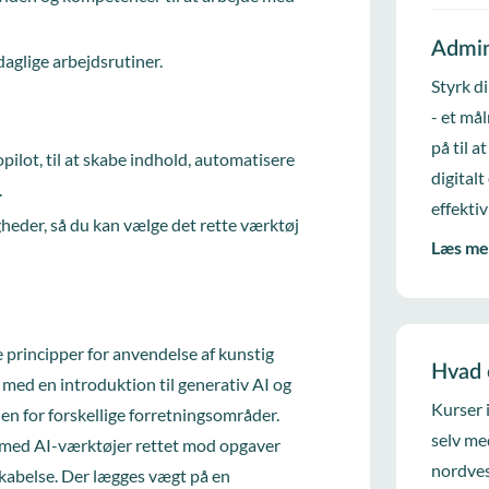
Admin
 daglige arbejdsrutiner.
Styrk d
- et må
på til 
ilot, til at skabe indhold, automatisere
digitalt
.
effekti
gheder, så du kan vælge det rette værktøj
Læs me
 principper for anvendelse af kunstig
Hvad 
r med en introduktion til generativ AI og
Kurser 
en for forskellige forretningsområder.
selv me
k med AI-værktøjer rettet mod opgaver
nordves
kabelse. Der lægges vægt på en