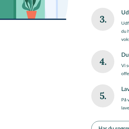
Ud
3.
Udfy
du 
vok
Du
4.
Vi s
off
Lav
5.
På 
lave
Har du spørg