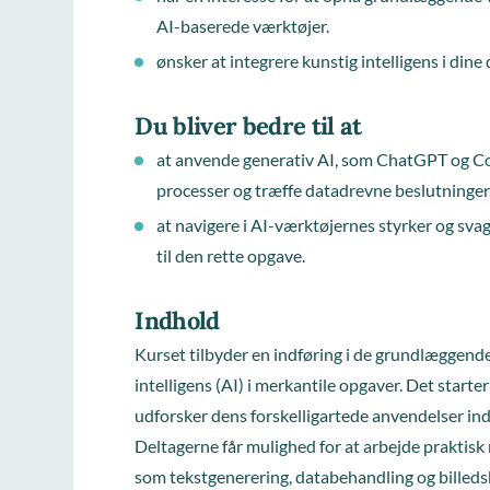
AI-baserede værktøjer.
ønsker at integrere kunstig intelligens i dine
Du bliver bedre til at
at anvende generativ AI, som ChatGPT og Cop
processer og træffe datadrevne beslutninger
at navigere i AI-værktøjernes styrker og sva
til den rette opgave.
Indhold
Kurset tilbyder en indføring i de grundlæggende
intelligens (AI) i merkantile opgaver. Det starte
udforsker dens forskelligartede anvendelser ind
Deltagerne får mulighed for at arbejde praktis
som tekstgenerering, databehandling og billeds