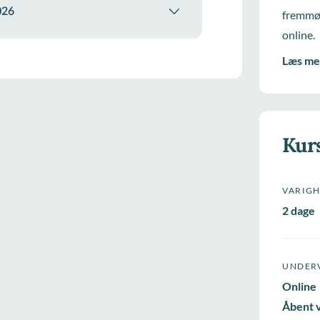
026
fremmød
online.
Læs me
Kur
VARIG
2 dage
UNDER
Online
Åbent 