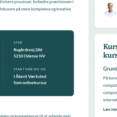
ivisere processer, forbedre præcisionen i
n fokusere på mere komplekse og kreative
STED
Kurs
Rugårdsvej 286
kur
5210 Odense NV
Grund
START NÅR DU VIL
I Åbent Værksted
På kurs
Som onlinekursus
compute
compute
internet
Læs me
viden og kompetencer til at arbejde med