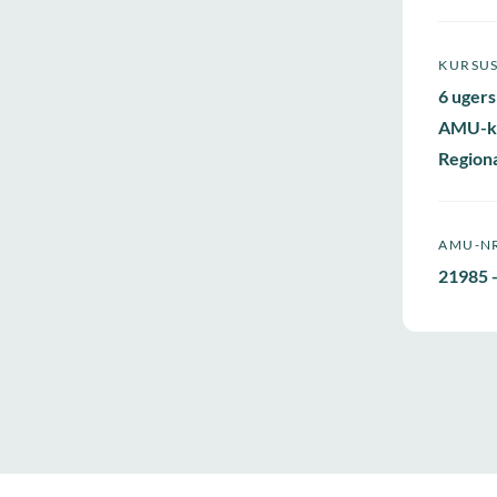
KURSU
6 ugers
AMU-k
Regiona
AMU-N
21985 -