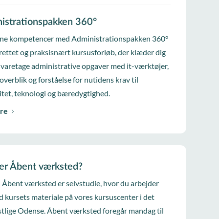
istrationspakken 360°
ine kompetencer med Administrationspakken 360°
lrettet og praksisnært kursusforløb, der klæder dig
at varetage administrative opgaver med it-værktøjer,
 overblik og forståelse for nutidens krav til
vitet, teknologi og bæredygtighed.
re
er Åbent værksted?
i Åbent værksted er selvstudie, hvor du arbejder
d kursets materiale på vores kursuscenter i det
tlige Odense. Åbent værksted foregår mandag til