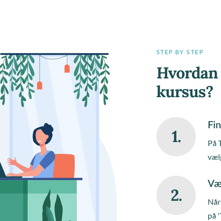
STEP BY STEP
Hvordan 
kursus?
Fin
1.
På 
væl
Væ
2.
Når 
på '