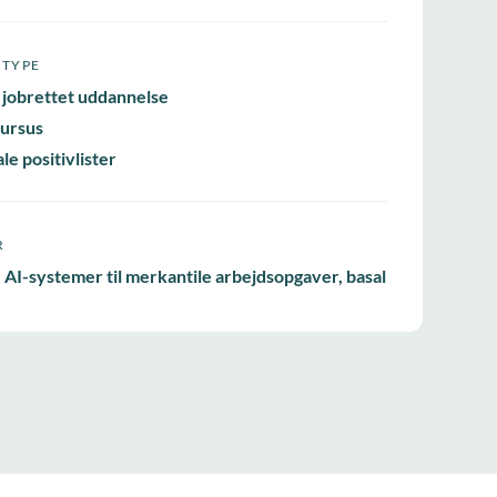
STYPE
 jobrettet uddannelse
ursus
le positivlister
R
 AI-systemer til merkantile arbejdsopgaver, basal