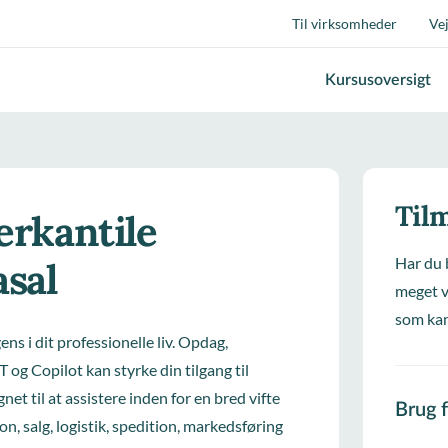
Til virksomheder
Ve
Kursusoversigt
Tilm
erkantile
Har du 
asal
meget v
som kan
ens i dit professionelle liv. Opdag,
g Copilot kan styrke din tilgang til
et til at assistere inden for en bred vifte
Brug 
n, salg, logistik, spedition, markedsføring