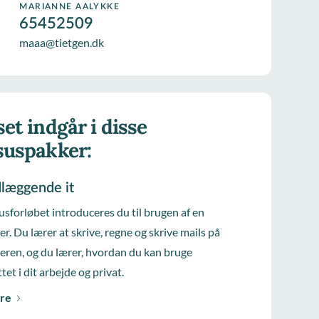
MARIANNE AALYKKE
65452509
maaa@tietgen.dk
et indgår i disse
suspakker:
læggende it
usforløbet introduceres du til brugen af en
r. Du lærer at skrive, regne og skrive mails på
ren, og du lærer, hvordan du kan bruge
tet i dit arbejde og privat.
re