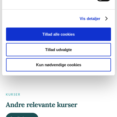
KURSUSTYPE
AMU-kursus
Kompetenceforløb
Vis detaljer
AMU-NR
Tillad alle cookies
23499 - Forholdsbestemt ledelse
49734 - Forandringsledelse
Tillad udvalgte
49728 - Ledelse og det personlige lederskab
Kun nødvendige cookies
KURSER
Andre relevante kurser