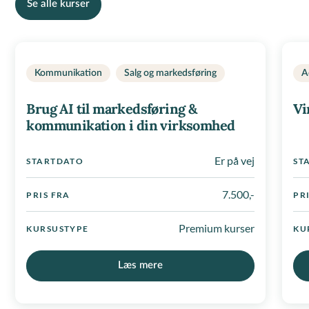
Se alle kurser
Kommunikation
Salg og markedsføring
A
Brug AI til markedsføring &
Vi
kommunikation i din virksomhed
Er på vej
STARTDATO
ST
7.500,-
PRIS FRA
PR
Premium kurser
KURSUSTYPE
KU
Læs mere