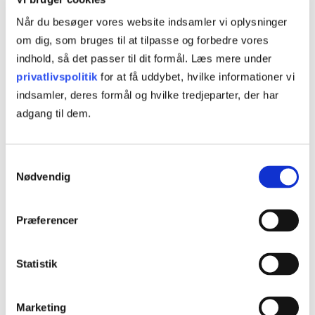
Når du besøger vores website indsamler vi oplysninger
Hvad er blended learning?
om dig, som bruges til at tilpasse og forbedre vores
Blended learning er et mix af klasseundervisning med
indhold, så det passer til dit formål. Læs mere under
fremmøde og individuelt arbejde på kursuscentret eller
privatlivspolitik
for at få uddybet, hvilke informationer vi
online.
indsamler, deres formål og hvilke tredjeparter, der har
adgang til dem.
Læs mere
Samtykkevalg
Nødvendig
Kursusinformationer
Præferencer
VARIGHED
Statistik
12 dage
Marketing