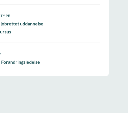
STYPE
 jobrettet uddannelse
ursus
R
 Forandringsledelse