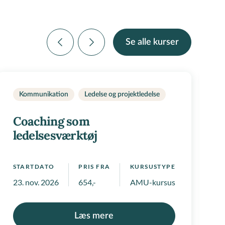
Se alle kurser
Kommunikation
Ledelse og projektledelse
Coaching som
ledelsesværktøj
STARTDATO
PRIS FRA
KURSUSTYPE
S
 positivlister
23. nov. 2026
654,-
AMU-kursus
2
Læs mere