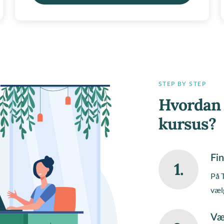
STEP BY STEP
Hvordan 
kursus?
Fin
1.
På 
væl
Væ