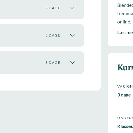
Blended
3 DAGE
fremmød
online.
Læs me
3 DAGE
3 DAGE
Kur
VARIG
3 dage
UNDER
Klasse