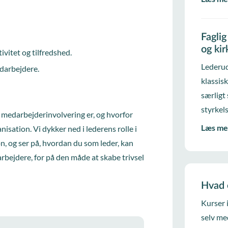
Fagli
og ki
vitet og tilfredshed.
Lederud
edarbejdere.
klassis
særligt
styrkels
d medarbejderinvolvering er, og hvorfor
Læs me
nisation. Vi dykker ned i lederens rolle i
n, og ser på, hvordan du som leder, kan
rbejdere, for på den måde at skabe trivsel
Hvad 
Kurser 
selv me