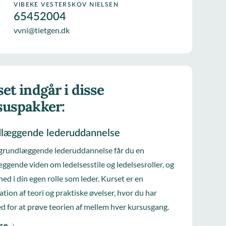
VIBEKE VESTERSKOV NIELSEN
65452004
vvni@tietgen.dk
et indgår i disse
suspakker:
læggende lederuddannelse
grundlæggende lederuddannelse får du en
ggende viden om ledelsesstile og ledelsesroller, og
ned i din egen rolle som leder. Kurset er en
tion af teori og praktiske øvelser, hvor du har
d for at prøve teorien af mellem hver kursusgang.
re