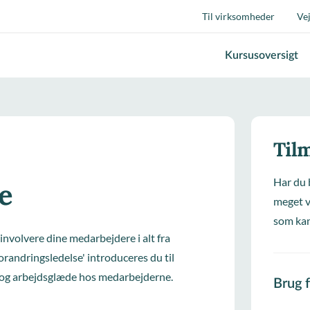
Til virksomheder
Ve
Kursusoversigt
Tilm
Har du 
e
meget v
som kan
involvere dine medarbejdere i alt fra
Forandringsledelse' introduceres du til
el og arbejdsglæde hos medarbejderne.
Brug 