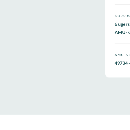
KURSU
6 ugers
AMU-k
AMU-N
49734 -