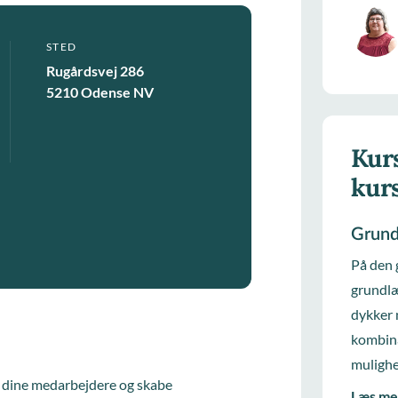
STED
Rugårdsvej 286
5210 Odense NV
Kurs
kur
Grund
På den 
grundlæ
dykker 
kombina
mulighe
re dine medarbejdere og skabe
Læs me