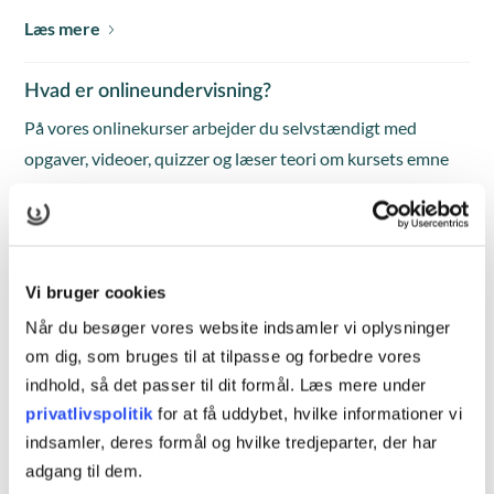
Læs mere
Hvad er onlineundervisning?
På vores onlinekurser arbejder du selvstændigt med
opgaver, videoer, quizzer og læser teori om kursets emne
på vores online læringsplatform. Onlineundervisningen
foregår mandag til fredag i tidsrummet kl. 8.00-15.30.
Tilmelding skal ske senest to hverdage før kursusstart.
Læs mere
Vi bruger cookies
Når du besøger vores website indsamler vi oplysninger
Hvad er blended learning?
om dig, som bruges til at tilpasse og forbedre vores
indhold, så det passer til dit formål. Læs mere under
Blended learning er et mix af klasseundervisning med
privatlivspolitik
for at få uddybet, hvilke informationer vi
fremmøde og individuelt arbejde på kursuscentret eller
indsamler, deres formål og hvilke tredjeparter, der har
online.
adgang til dem.
Læs mere