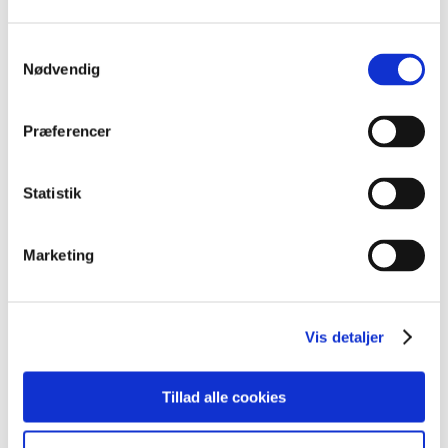
Samtykkevalg
Nødvendig
Præferencer
Kursusinformationer
Statistik
VARIGHED
1 dag
Marketing
UNDERVISNINGSFORM
Online
Åbent værksted
Vis detaljer
KURSUSTYPE
Tillad alle cookies
6 ugers jobrettet uddannelse