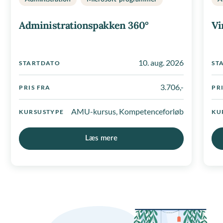
Administrationspakken 360°
Vi
10. aug. 2026
STARTDATO
ST
3.706,-
PRIS FRA
PR
AMU-kursus, Kompetenceforløb
KURSUSTYPE
KU
Læs mere