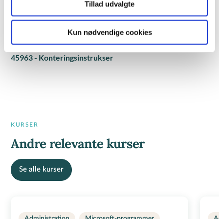
AMU-kursus
Tillad udvalgte
Regionale positivlister
Kun nødvendige cookies
AMU-NR
45963 - Konteringsinstrukser
KURSER
Andre relevante kurser
Se alle kurser
Administration
Microsoft-programmer
A