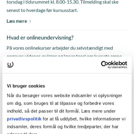
torsdag i tidsrummet kl. 8.00-15.30. Tilmelding skal ske
senest to hverdage før kursusstart.
Læs mere
Hvad er onlineundervisning?
På vores onlinekurser arbejder du selvstændigt med
opgaver, videoer, quizzer og læser teori om kursets emne
på vores online læringsplatform. Onlineundervisningen
foregår mandag til fredag i tidsrummet kl. 8.00-15.30.
Tilmelding skal ske senest to hverdage før kursusstart.
Vi bruger cookies
Læs mere
Når du besøger vores website indsamler vi oplysninger
om dig, som bruges til at tilpasse og forbedre vores
Hvad er blended learning?
indhold, så det passer til dit formål. Læs mere under
Blended learning er et mix af klasseundervisning med
privatlivspolitik
for at få uddybet, hvilke informationer vi
indsamler, deres formål og hvilke tredjeparter, der har
fremmøde og individuelt arbejde på kursuscentret eller