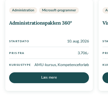
Administration
Microsoft-programmer
A
Administrationspakken 360°
Vi
10. aug. 2026
STARTDATO
ST
3.706,-
PRIS FRA
PR
AMU-kursus, Kompetenceforløb
KURSUSTYPE
KU
Læs mere