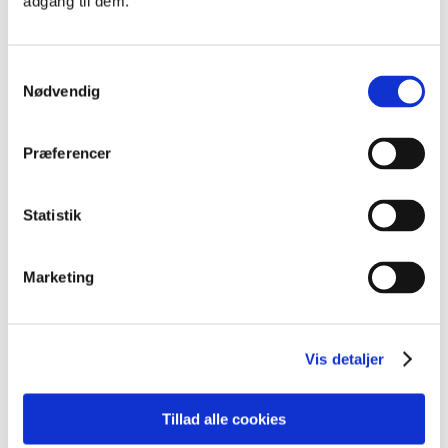
adgang til dem.
online.
Læs mere
Samtykkevalg
Nødvendig
Præferencer
Kursusinformationer
Statistik
VARIGHED
2 dage
Marketing
UNDERVISNINGSFORM
Online
Vis detaljer
Åbent værksted
Tillad alle cookies
KURSUSTYPE