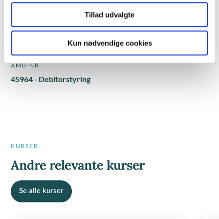
6 ugers jobrettet uddannelse
Tillad udvalgte
AMU-kursus
Regionale positivlister
Kun nødvendige cookies
AMU-NR
45964 - Debitorstyring
KURSER
Andre relevante kurser
Se alle kurser