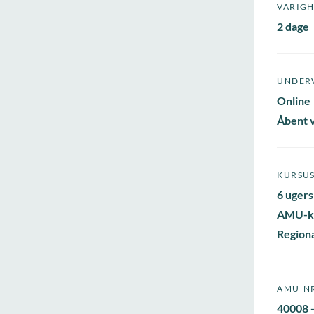
VARIG
2 dage
UNDER
Online
Åbent 
KURSU
6 ugers
AMU-k
Regiona
AMU-N
40008 -