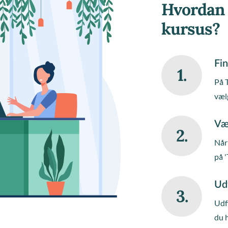
Hvordan 
kursus?
Fin
1.
På 
væl
Væ
2.
Når 
på '
Ud
3.
Udfy
du 