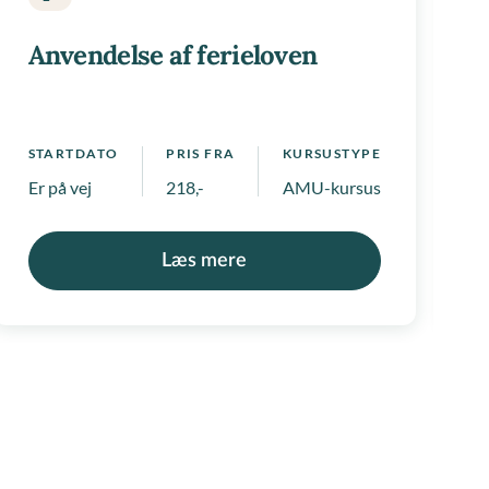
Anvendelse af ferieloven
S
 positivlister
1
STARTDATO
PRIS FRA
KURSUSTYPE
Er på vej
218,-
AMU-kursus
Læs mere