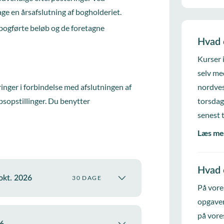
ge en årsafslutning af bogholderiet.
 bogførte beløb og de foretagne
Hvad 
Kurser 
selv me
inger i forbindelse med afslutningen af
nordves
sopstillinger. Du benytter
torsdag
.
senest 
Læs me
Hvad 
 okt. 2026
30 DAGE
På vore
opgaver
på vore