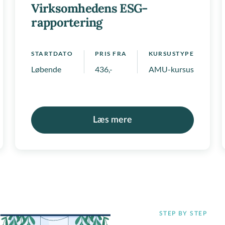
Virksomhedens ESG-
rapportering
STARTDATO
PRIS FRA
KURSUSTYPE
mpetenceforløb
Løbende
436,-
AMU-kursus, Regionale
Læs mere
STEP BY STEP