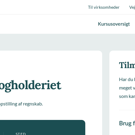
Til virksomheder
Ve
Kursusoversigt
Tilm
Har du 
bogholderiet
meget v
som kan
stilling af regnskab.
Brug 
STED