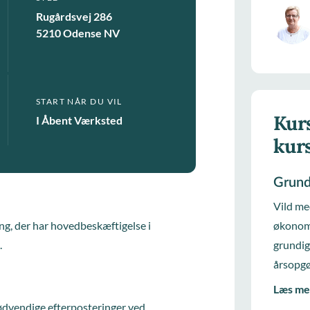
Rugårdsvej 286
5210 Odense NV
START NÅR DU VIL
Kurs
I Åbent Værksted
kur
Grund
Vild me
g, der har hovedbeskæftigelse i
økonomi
.
grundig
årsopgø
Læs me
 nødvendige efterposteringer ved