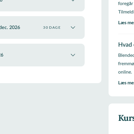
26
foregår
Tilmeld
Læs me
 dec. 2026
30 DAGE
Hvad 
Blended
26
fremmød
online.
Læs me
Kur