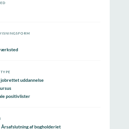
HED
VISNINGSFORM
værksted
STYPE
 jobrettet uddannelse
ursus
le positivlister
R
 Årsafslutning af bogholderiet