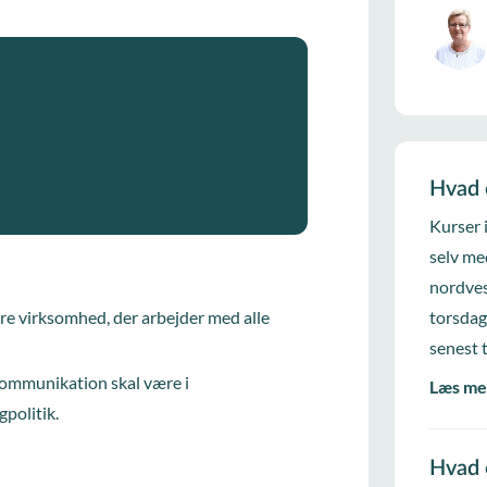
Hvad 
Kurser 
selv me
nordves
ndre virksomhed, der arbejder med alle
torsdag
.
senest 
 kommunikation skal være i
Læs me
politik.
Hvad 