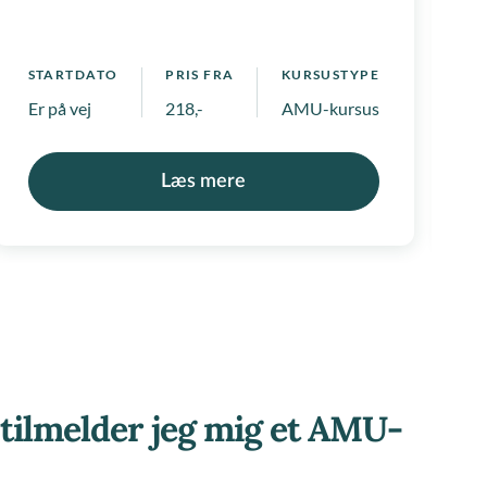
S
 positivlister
1
STARTDATO
PRIS FRA
KURSUSTYPE
Er på vej
218,-
AMU-kursus
Læs mere
tilmelder jeg mig et AMU-