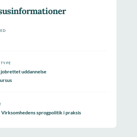
susinformationer
HED
STYPE
 jobrettet uddannelse
ursus
R
 Virksomhedens sprogpolitik i praksis