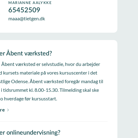
MARIANNE AALYKKE
65452509
maaa@tietgen.dk
er Åbent værksted?
i Åbent værksted er selvstudie, hvor du arbejder
d kursets materiale på vores kursuscenter i det
tlige Odense. Åbent værksted foregår mandag til
 i tidsrummet kl. 8.00-15.30. Tilmelding skal ske
to hverdage før kursusstart.
re
er onlineundervisning?