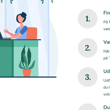
Fin
1.
På 
væl
Væ
2.
Når 
på '
Ud
3.
Udfy
du 
vok
Du