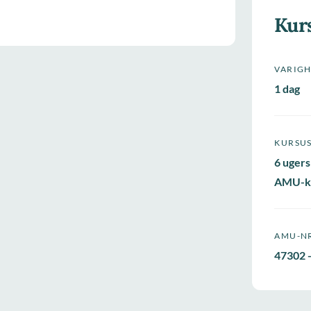
Kur
VARIG
1 dag
KURSU
6 ugers
AMU-k
AMU-N
47302 -