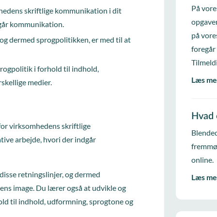
På vore
edens skriftlige kommunikation i dit
opgaver
ndgår kommunikation.
på vore
og dermed sprogpolitikken, er med til at
foregår
Tilmeld
gpolitik i forhold til indhold,
Læs me
skellige medier.
Hvad 
for virksomhedens skriftlige
Blended
tive arbejde, hvori der indgår
fremmød
online.
 disse retningslinjer, og dermed
Læs me
dens image. Du lærer også at udvikle og
ld til indhold, udformning, sprogtone og