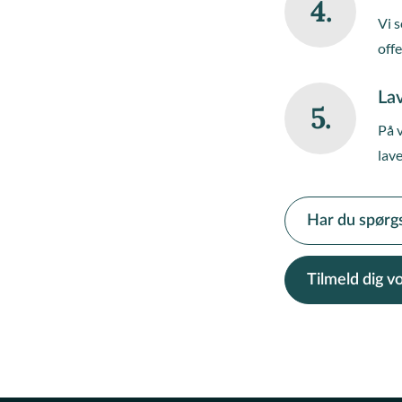
4.
Vi s
off
Lav
5.
På 
lave
Har du spørg
Tilmeld dig 