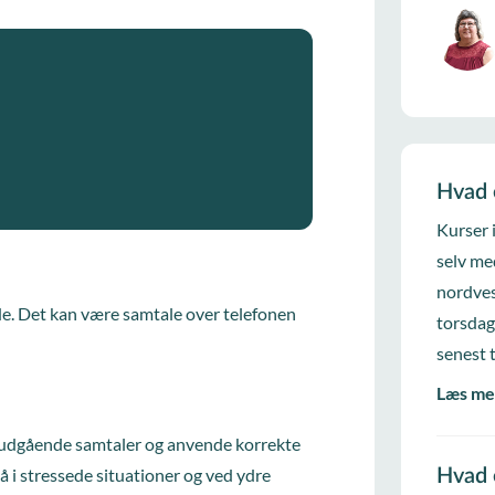
Hvad 
Kurser 
selv me
nordves
de. Det kan være samtale over telefonen
torsdag
senest 
Læs me
g udgående samtaler og anvende korrekte
 i stressede situationer og ved ydre
Hvad 