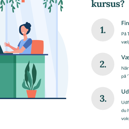
kursus?
Fin
1.
På 
væl
Væ
2.
Når 
på '
Ud
3.
Udfy
du 
vok