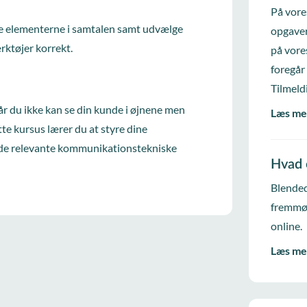
På vore
ere elementerne i samtalen samt udvælge
opgaver
ktøjer korrekt.
på vore
foregår
Tilmeld
r du ikke kan se din kunde i øjnene men
Læs me
tte kursus lærer du at styre dine
ende relevante kommunikationstekniske
Hvad 
Blended
fremmød
online.
Læs me