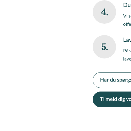
Du
4.
Vi s
off
Lav
5.
På 
lave
Har du spørg
Tilmeld dig 