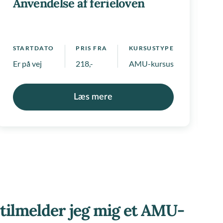
Anvendelse af ferieloven
S
 positivlister
1
STARTDATO
PRIS FRA
KURSUSTYPE
Er på vej
218,-
AMU-kursus
Læs mere
tilmelder jeg mig et AMU-