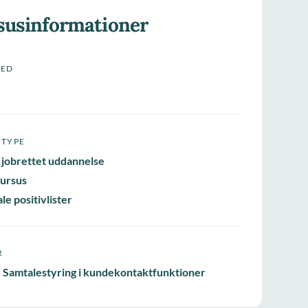
susinformationer
HED
STYPE
 jobrettet uddannelse
ursus
le positivlister
R
 Samtalestyring i kundekontaktfunktioner