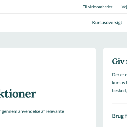
Til virksomheder
Ve
Kursusoversigt
Giv
Der er 
kursus i
ktioner
besked,
r gennem anvendelse af relevante
Brug 