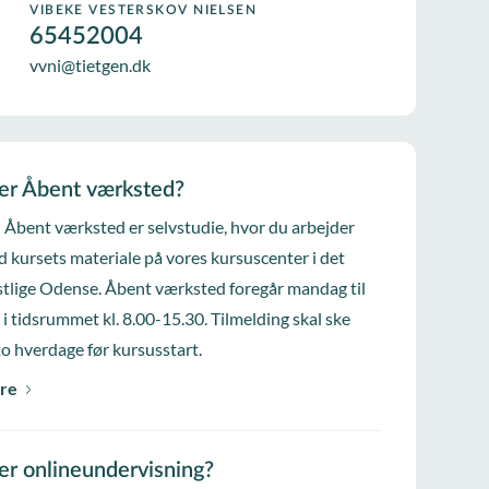
VIBEKE VESTERSKOV NIELSEN
65452004
vvni@tietgen.dk
er Åbent værksted?
i Åbent værksted er selvstudie, hvor du arbejder
d kursets materiale på vores kursuscenter i det
tlige Odense. Åbent værksted foregår mandag til
 i tidsrummet kl. 8.00-15.30. Tilmelding skal ske
to hverdage før kursusstart.
re
er onlineundervisning?