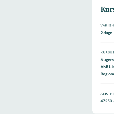
Kur
VARIG
2 dage
KURSU
6 ugers
AMU-k
Regiona
AMU-N
47250 -