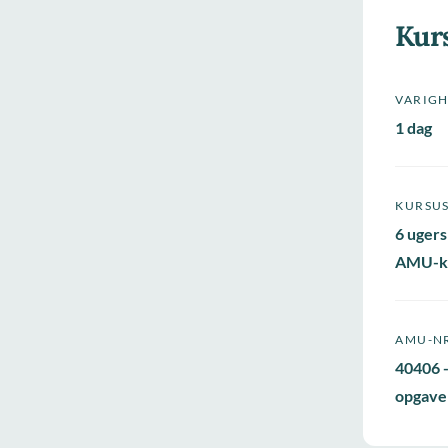
Kur
VARIG
1 dag
KURSU
6 ugers
AMU-k
AMU-N
40406 -
opgave