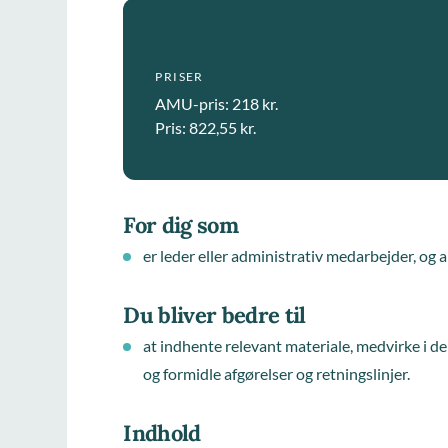
PRISER
AMU-pris: 218 kr.
Pris: 822,55 kr.
For dig som
er leder eller administrativ medarbejder, og
Du bliver bedre til
at indhente relevant materiale, medvirke i d
og formidle afgørelser og retningslinjer.
Indhold