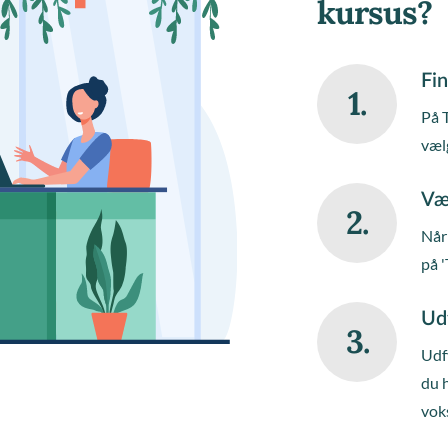
kursus?
Fin
1.
På 
væl
Væ
2.
Når 
på '
Ud
3.
Udfy
du 
vok