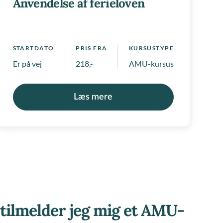
Anvendelse af ferieloven
S
 positivlister
1
STARTDATO
PRIS FRA
KURSUSTYPE
Er på vej
218,-
AMU-kursus
Læs mere
tilmelder jeg mig et AMU-