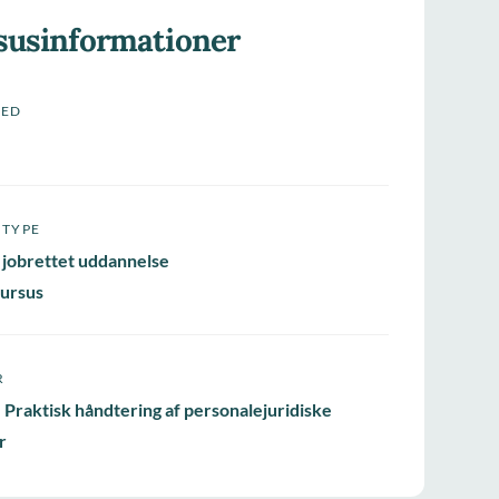
susinformationer
HED
STYPE
 jobrettet uddannelse
ursus
R
 Praktisk håndtering af personalejuridiske
r