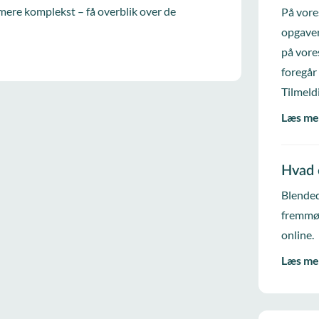
mere komplekst – få overblik over de
På vore
opgaver
på vore
foregår
Tilmeld
Læs me
Hvad 
Blended
fremmød
online.
Læs me