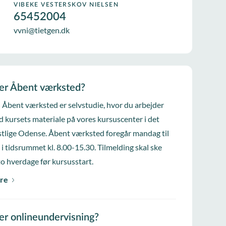
VIBEKE VESTERSKOV NIELSEN
65452004
vvni@tietgen.dk
er Åbent værksted?
i Åbent værksted er selvstudie, hvor du arbejder
d kursets materiale på vores kursuscenter i det
tlige Odense. Åbent værksted foregår mandag til
 i tidsrummet kl. 8.00-15.30. Tilmelding skal ske
to hverdage før kursusstart.
re
er onlineundervisning?