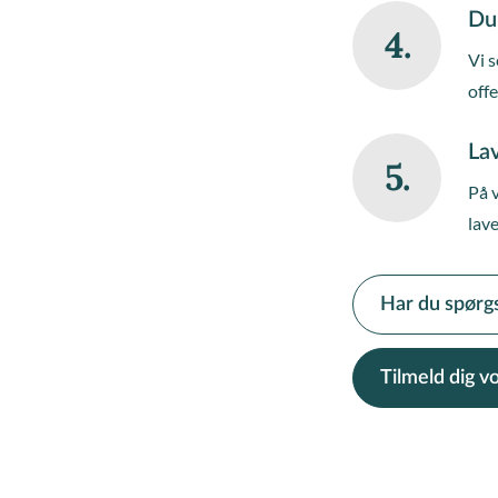
Du
4.
Vi s
off
Lav
5.
På 
lave
Har du spørg
Tilmeld dig 