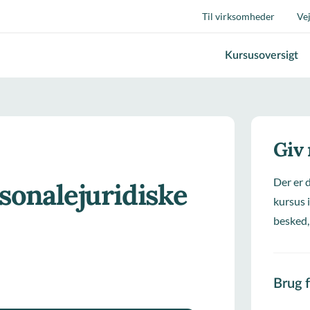
Til virksomheder
Ve
Kursusoversigt
Giv
Der er 
sonalejuridiske
kursus i
besked,
Brug 