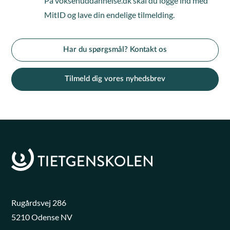
På voksenuddannelse.dk skal du logge ind med
MitID og lave din endelige tilmelding.
Har du spørgsmål? Kontakt os
Tilmeld dig vores nyhedsbrev
Rugårdsvej 286
5210 Odense NV