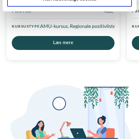
436,-
PRIS FRA
PR
AMU-kursus, Regionale positivlister
KURSUSTYPE
KU
Læs mere