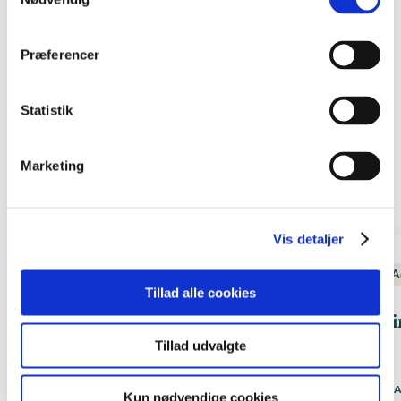
Præferencer
KURSER
Statistik
Andre relevante kurser
Marketing
Se alle kurser
Vis detaljer
Bæredygtighed
A
Tillad alle cookies
Virksomhedens klimaregnskab
Vi
Tillad udvalgte
Løbende
STARTDATO
ST
Kun nødvendige cookies