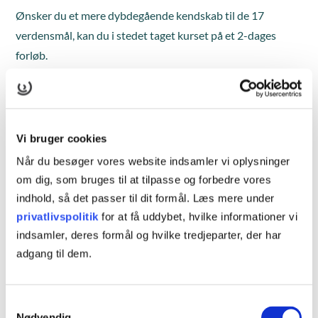
Ønsker du et mere dybdegående kendskab til de 17
verdensmål, kan du i stedet taget kurset på et 2-dages
forløb.
Læs mere her
Vi bruger cookies
Når du besøger vores website indsamler vi oplysninger
Kursusinformationer
om dig, som bruges til at tilpasse og forbedre vores
indhold, så det passer til dit formål. Læs mere under
privatlivspolitik
for at få uddybet, hvilke informationer vi
VARIGHED
indsamler, deres formål og hvilke tredjeparter, der har
1 dag
adgang til dem.
KURSUSTYPE
Premium kurser
Samtykkevalg
Nødvendig