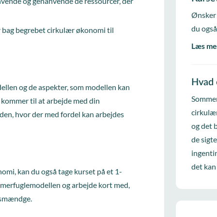
vende og genanvende de ressourcer, der
Ønsker 
du også
 bag begrebet cirkulær økonomi til
Læs me
Hvad 
ellen og de aspekter, som modellen kan
Sommerf
 kommer til at arbejde med din
cirkulæ
en, hvor der med fordel kan arbejdes
og det 
.
de sigt
ingenti
det kan
nomi, kan du også tage kurset på et 1-
sommerfuglemodellen og arbejde kort med,
dsmændge.