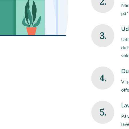
2.
Når 
på '
Ud
3.
Udfy
du 
vok
Du
4.
Vi s
off
Lav
5.
På 
lave