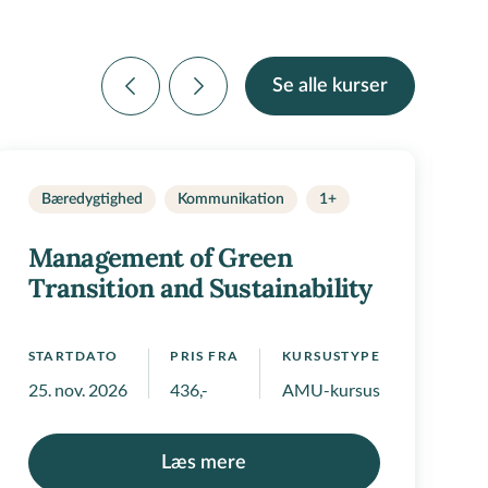
Se alle kurser
Bæredygtighed
Kommunikation
1+
Management of Green
Transition and Sustainability
STARTDATO
PRIS FRA
KURSUSTYPE
S
 positivlister
25. nov. 2026
436,-
AMU-kursus
E
Læs mere