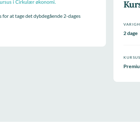
Kur
ursus i Cirkulær økonomi.
s for at tage det dybdegående 2-dages
VARIG
2 dage
KURSU
Premiu