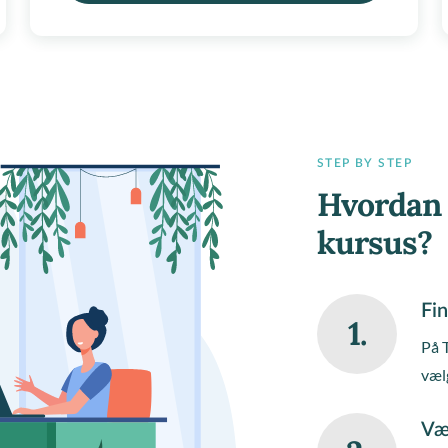
STEP BY STEP
Hvordan 
kursus?
Fin
1.
På 
væl
Væ