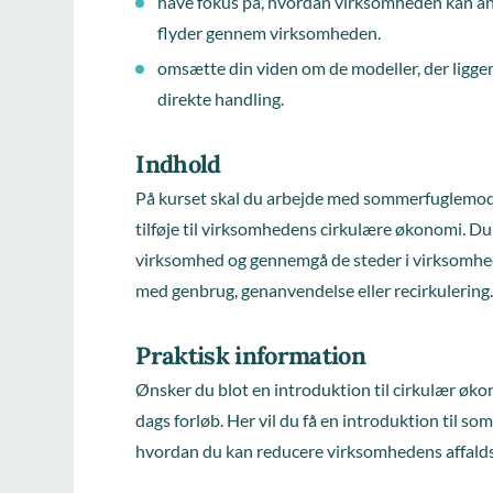
have fokus på, hvordan virksomheden kan an
flyder gennem virksomheden.
omsætte din viden om de modeller, der ligger
direkte handling.
Indhold
På kurset skal du arbejde med sommerfuglemod
tilføje til virksomhedens cirkulære økonomi. Du
virksomhed og gennemgå de steder i virksomhed
med genbrug, genanvendelse eller recirkulering
Praktisk information
Ønsker du blot en introduktion til cirkulær øko
dags forløb. Her vil du få en introduktion til 
hvordan du kan reducere virksomhedens affal