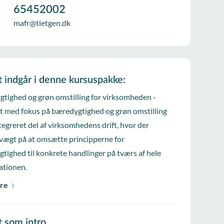
65452002
mafr@tietgen.dk
t indgår i denne kursuspakke:
tighed og grøn omstilling for virksomheden -
t med fokus på bæredygtighed og grøn omstilling
ntegreret del af virksomhedens drift, hvor der
vægt på at omsætte principperne for
tighed til konkrete handlinger på tværs af hele
ationen.
re
t som intro