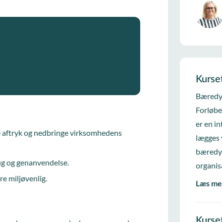
Kurse
Bæredyg
Forløbe
er en i
 aftryk og nedbringe virksomhedens
lægges 
bæredyg
ug og genanvendelse.
organis
e miljøvenlig.
Læs me
Kurse