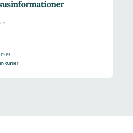
susinformationer
HED
STYPE
m kurser