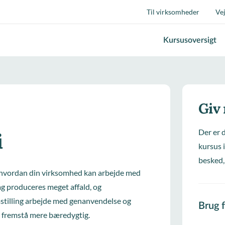
Til virksomheder
Ve
Kursusoversigt
Giv
Der er 
i
kursus i
besked,
il, hvordan din virksomhed kan arbejde med
ag produceres meget affald, og
stilling arbejde med genanvendelse og
Brug 
g fremstå mere bæredygtig.