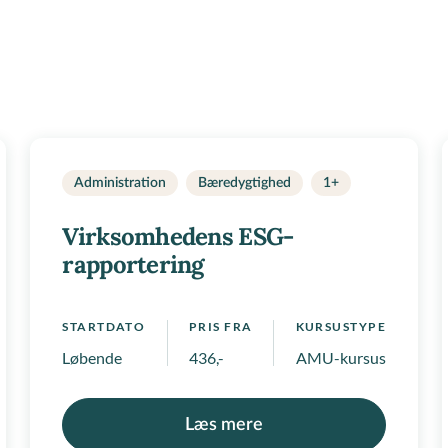
Administration
Bæredygtighed
1+
Virksomhedens ESG-
rapportering
STARTDATO
PRIS FRA
KURSUSTYPE
onale positivlister
Løbende
436,-
AMU-kursus, Regionale
Læs mere