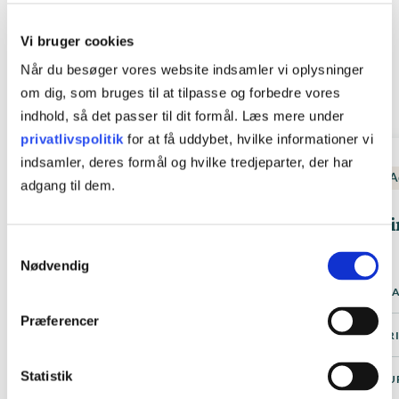
KURSER
Andre relevante kurser
Vi bruger cookies
Når du besøger vores website indsamler vi oplysninger
Se alle kurser
om dig, som bruges til at tilpasse og forbedre vores
indhold, så det passer til dit formål. Læs mere under
privatlivspolitik
for at få uddybet, hvilke informationer vi
indsamler, deres formål og hvilke tredjeparter, der har
Kommunikation
Salg og markedsføring
A
adgang til dem.
Brug AI til markedsføring &
Vi
kommunikation i din virksomhed
Samtykkevalg
Nødvendig
Er på vej
STARTDATO
ST
Præferencer
7.500,-
PRIS FRA
PR
Statistik
Premium kurser
KURSUSTYPE
KU