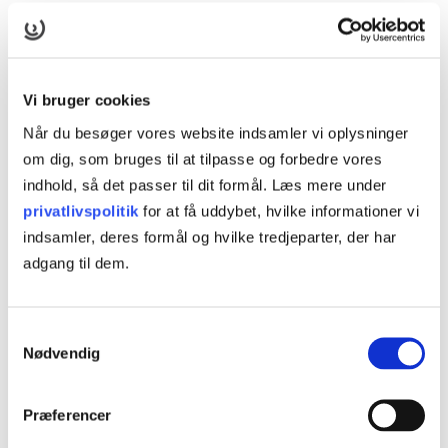
VARIGHED
2 dage
KURSUSTYPE
Vi bruger cookies
6 ugers jobrettet uddannelse
Når du besøger vores website indsamler vi oplysninger
AMU-kursus
om dig, som bruges til at tilpasse og forbedre vores
indhold, så det passer til dit formål. Læs mere under
AMU-NR
privatlivspolitik
for at få uddybet, hvilke informationer vi
45983 - Samarbejde i grupper i virksomheden
indsamler, deres formål og hvilke tredjeparter, der har
adgang til dem.
Samtykkevalg
Nødvendig
KURSER
Andre relevante kurser
Præferencer