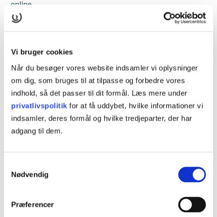
online.
Læs mere
Vi bruger cookies
Når du besøger vores website indsamler vi oplysninger
om dig, som bruges til at tilpasse og forbedre vores
Kursusinformationer
indhold, så det passer til dit formål. Læs mere under
privatlivspolitik
for at få uddybet, hvilke informationer vi
VARIGHED
indsamler, deres formål og hvilke tredjeparter, der har
2 dage
adgang til dem.
KURSUSTYPE
Samtykkevalg
AMU-kursus
Nødvendig
AMU-NR
Præferencer
40003 - Salgsteknik for salgs- og servicemedarbejdere