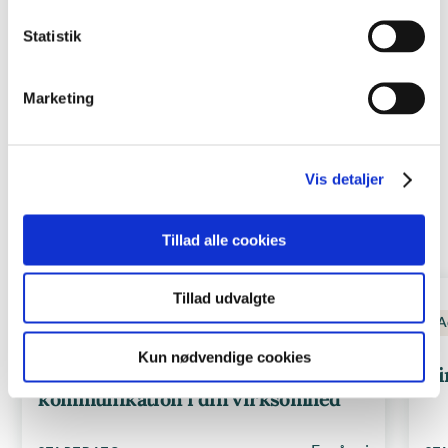
Statistik
Marketing
KURSER
Andre relevante kurser
Vis detaljer
Se alle kurser
Tillad alle cookies
Tillad udvalgte
Kommunikation
Salg og markedsføring
A
Kun nødvendige cookies
Brug AI til markedsføring &
Vi
kommunikation i din virksomhed