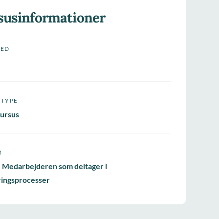
susinformationer
HED
STYPE
ursus
R
- Medarbejderen som deltager i
ringsprocesser