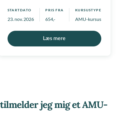
STARTDATO
PRIS FRA
KURSUSTYPE
S
 positivlister
23. nov. 2026
654,-
AMU-kursus
2
Læs mere
tilmelder jeg mig et AMU-