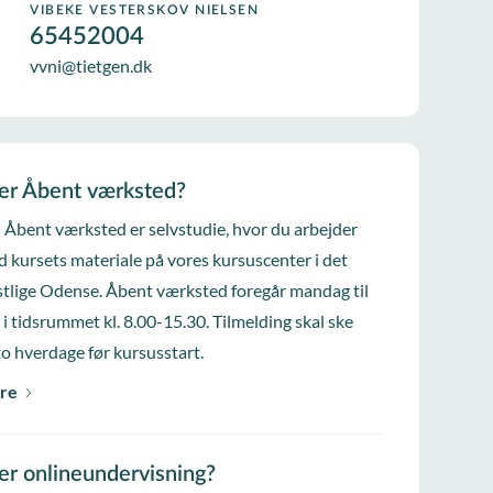
VIBEKE VESTERSKOV NIELSEN
65452004
vvni@tietgen.dk
er Åbent værksted?
i Åbent værksted er selvstudie, hvor du arbejder
d kursets materiale på vores kursuscenter i det
tlige Odense. Åbent værksted foregår mandag til
 i tidsrummet kl. 8.00-15.30. Tilmelding skal ske
to hverdage før kursusstart.
re
er onlineundervisning?