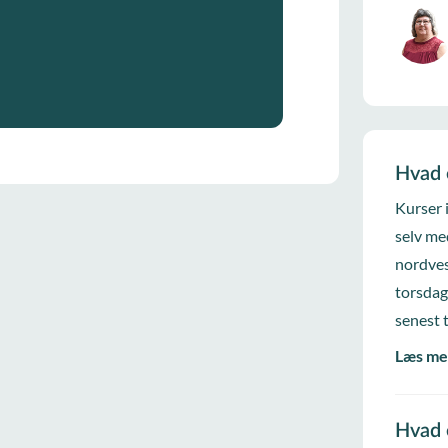
Hvad 
Kurser 
selv me
nordves
torsdag
senest 
Læs me
Hvad 