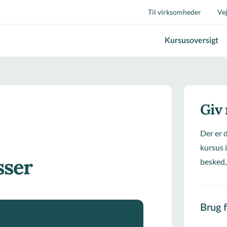
Til virksomheder
Ve
Kursusoversigt
Giv
Der er 
kursus i
sser
besked,
Brug 