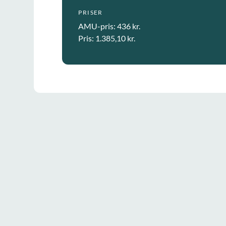
PRISER
AMU-pris: 436 kr.
Pris: 1.385,10 kr.