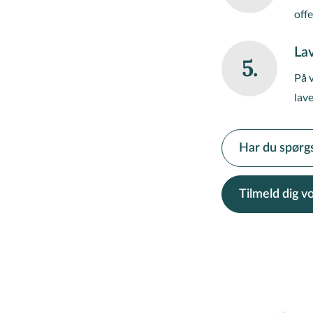
off
Lav
5.
På 
lave
Har du spørg
Tilmeld dig 