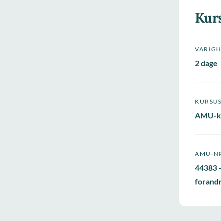
Kur
VARIG
2 dage
KURSU
AMU-k
AMU-N
44383 
forand