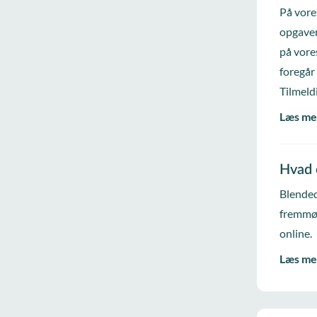
På vore
opgaver
på vore
foregår
Tilmeld
Læs me
Hvad 
Blended
fremmød
online.
Læs me