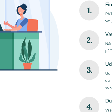
Fin
1.
På 
væl
Væ
2.
Når 
på '
Ud
3.
Udfy
du 
vok
Du
4.
Vi s