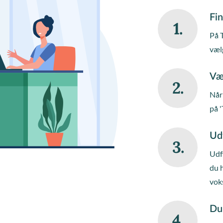
Fin
1.
På 
væl
Væ
2.
Når 
på '
Ud
3.
Udfy
du 
vok
Du
4.