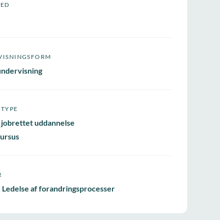
HED
VISNINGSFORM
undervisning
STYPE
 jobrettet uddannelse
ursus
R
 Ledelse af forandringsprocesser