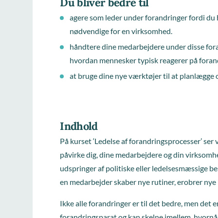
Du bliver bedre til
agere som leder under forandringer fordi du h
nødvendige for en virksomhed.
håndtere dine medarbejdere under disse fora
hvordan mennesker typisk reagerer på foran
at bruge dine nye værktøjer til at planlægg
Indhold
På kurset ‘Ledelse af forandringsprocesser’ ser 
påvirke dig, dine medarbejdere og din virksomhe
udspringer af politiske eller ledelsesmæssige be
en medarbejder skaber nye rutiner, erobrer nye 
Ikke alle forandringer er til det bedre, men det 
forandringsparat og kan skelne imellem, hvornår