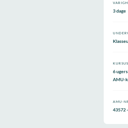
VARIG
3 dage
UNDER
Klasse
KURSU
6 ugers
AMU-k
AMU-N
43572 -