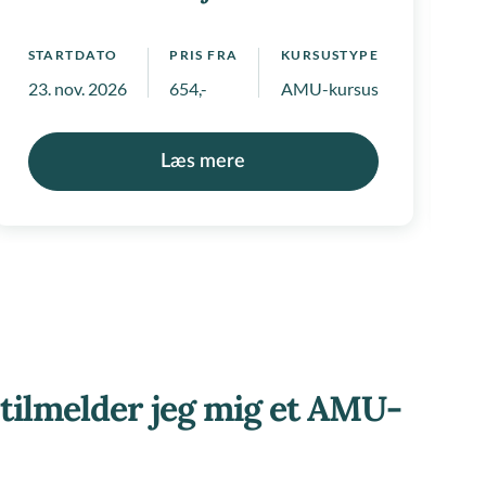
STARTDATO
PRIS FRA
KURSUSTYPE
S
 positivlister
23. nov. 2026
654,-
AMU-kursus
2
Læs mere
tilmelder jeg mig et AMU-