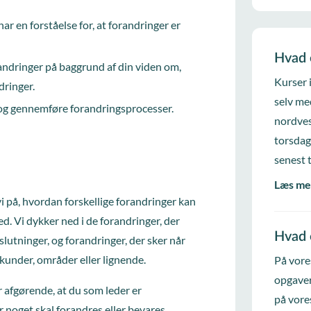
ar en forståelse for, at forandringer er
Hvad 
ndringer på baggrund af din viden om,
Kurser 
dringer.
selv me
e og gennemføre forandringsprocesser.
nordves
torsdag
senest 
Læs me
vi på, hvordan forskellige forandringer kan
d. Vi dykker ned i de forandringer, der
Hvad 
slutninger, og forandringer, der sker når
kunder, områder eller lignende.
På vore
opgaver
er afgørende, at du som leder er
på vore
 noget skal forandres eller bevares.