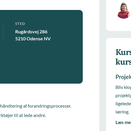
STED
Rugårdsvej 286
5210 Odense NV
Kurs
kur
Proje
Bliv klo
projekt
ligeled
il håndtering af forandringsprocesser.
læring.
tøjer til at lede andre.
Læs me