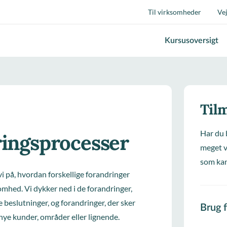
Til virksomheder
Ve
Kursusoversigt
Tilm
Har du 
ringsprocesser
meget v
som kan
vi på, hvordan forskellige forandringer
omhed. Vi dykker ned i de forandringer,
e beslutninger, og forandringer, der sker
Brug 
nye kunder, områder eller lignende.