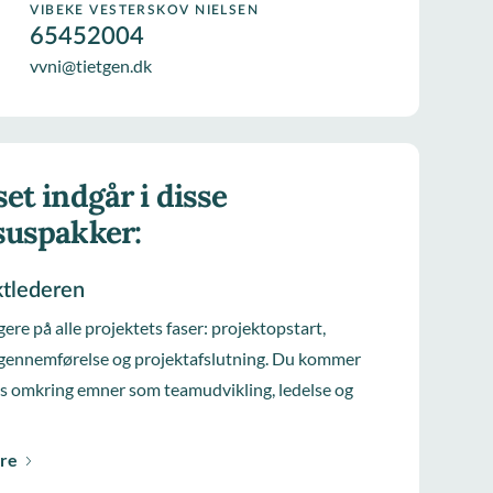
VIBEKE VESTERSKOV NIELSEN
65452004
vvni@tietgen.dk
et indgår i disse
suspakker:
ktlederen
gere på alle projektets faser: projektopstart,
gennemførelse og projektafslutning. Du kommer
es omkring emner som teamudvikling, ledelse og
re