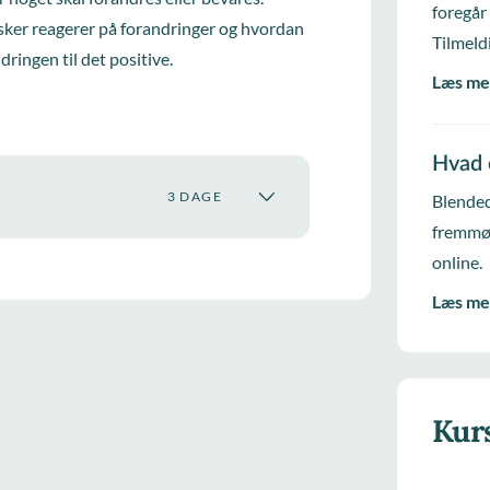
foregår
sker reagerer på forandringer og hvordan
Tilmeld
ingen til det positive.
Læs me
Hvad 
3 DAGE
Blended
fremmød
online.
Læs me
Kur