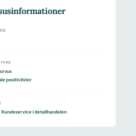
susinformationer
HED
STYPE
ursus
le positivlister
R
 Kundeservice i detailhandelen