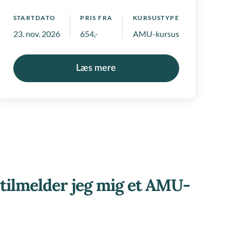
STARTDATO
PRIS FRA
KURSUSTYPE
S
 positivlister
23. nov. 2026
654,-
AMU-kursus
2
Læs mere
tilmelder jeg mig et AMU-