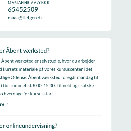
MARIANNE AALYKKE
65452509
maaa@tietgen.dk
er Åbent værksted?
i Åbent værksted er selvstudie, hvor du arbejder
d kursets materiale på vores kursuscenter i det
tlige Odense. Åbent værksted foregår mandag til
 i tidsrummet kl. 8.00-15.30. Tilmelding skal ske
to hverdage før kursusstart.
re
er onlineundervisning?