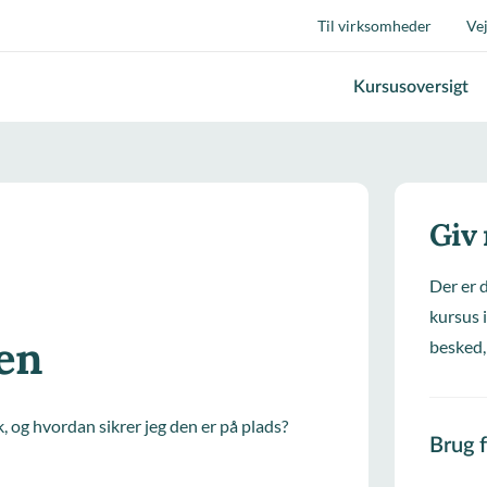
Til virksomheder
Ve
Kursusoversigt
Giv
Der er 
kursus i
en
besked,
k, og hvordan sikrer jeg den er på plads?
Brug 