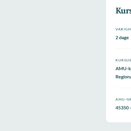
Kur
VARIG
2 dage
KURSU
AMU-k
Regiona
AMU-N
45350 -