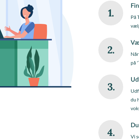
Fin
1.
På 
væl
Væ
2.
Når 
på '
Ud
3.
Udfy
du 
vok
Du
4.
Vi s