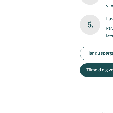
off
Lav
5.
På 
lave
Har du spørg
Tilmeld dig 