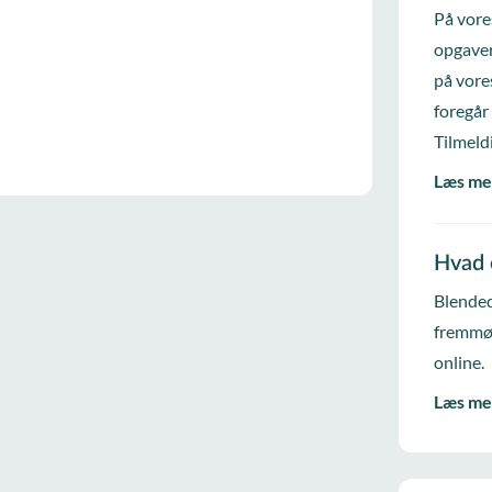
På vore
opgaver
på vore
foregår
Tilmeld
Læs me
Hvad 
Blended
fremmød
online.
Læs me