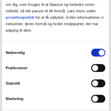
fremmøde og individuelt arbejde på kursuscentret eller
om dig, som bruges til at tilpasse og forbedre vores
indhold, så det passer til dit formål. Læs mere under
online.
privatlivspolitik
for at få uddybet, hvilke informationer vi
Læs mere
indsamler, deres formål og hvilke tredjeparter, der har
adgang til dem.
Samtykkevalg
Nødvendig
Kursusinformationer
Præferencer
VARIGHED
2 dage
Statistik
UNDERVISNINGSFORM
Online
Marketing
Åbent værksted