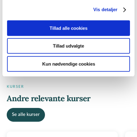
Vis detaljer
KURSUSTYPE
AMU-kursus
Tillad alle cookies
AMU-NR
20925 - Kommunikation i en bæredygtig virksomhed
Tillad udvalgte
Kun nødvendige cookies
KURSER
Andre relevante kurser
Se alle kurser