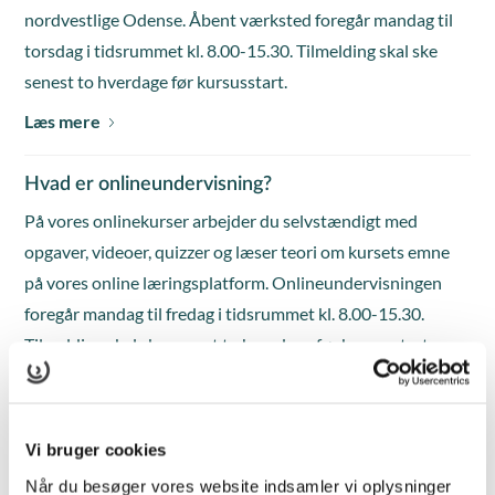
nordvestlige Odense. Åbent værksted foregår mandag til
torsdag i tidsrummet kl. 8.00-15.30. Tilmelding skal ske
senest to hverdage før kursusstart.
Læs mere
Hvad er onlineundervisning?
På vores onlinekurser arbejder du selvstændigt med
opgaver, videoer, quizzer og læser teori om kursets emne
på vores online læringsplatform. Onlineundervisningen
foregår mandag til fredag i tidsrummet kl. 8.00-15.30.
Tilmelding skal ske senest to hverdage før kursusstart.
Læs mere
Hvad er blended learning?
Vi bruger cookies
Blended learning er et mix af klasseundervisning med
Når du besøger vores website indsamler vi oplysninger