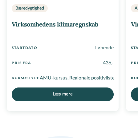
Bæredygtighed
A
Virksomhedens klimaregnskab
Vi
Løbende
STARTDATO
ST
436,-
PRIS FRA
PR
AMU-kursus, Regionale positivlister
KURSUSTYPE
KU
Læs mere