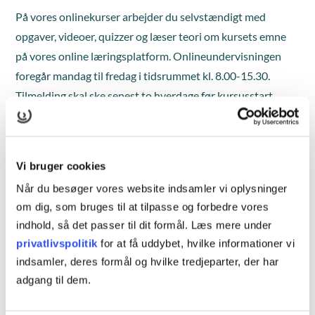
På vores onlinekurser arbejder du selvstændigt med
opgaver, videoer, quizzer og læser teori om kursets emne
på vores online læringsplatform. Onlineundervisningen
foregår mandag til fredag i tidsrummet kl. 8.00-15.30.
Tilmelding skal ske senest to hverdage før kursusstart.
Læs mere
Hvad er blended learning?
Vi bruger cookies
Blended learning er et mix af klasseundervisning med
Når du besøger vores website indsamler vi oplysninger
fremmøde og individuelt arbejde på kursuscentret eller
om dig, som bruges til at tilpasse og forbedre vores
online.
indhold, så det passer til dit formål. Læs mere under
privatlivspolitik
for at få uddybet, hvilke informationer vi
Læs mere
indsamler, deres formål og hvilke tredjeparter, der har
adgang til dem.