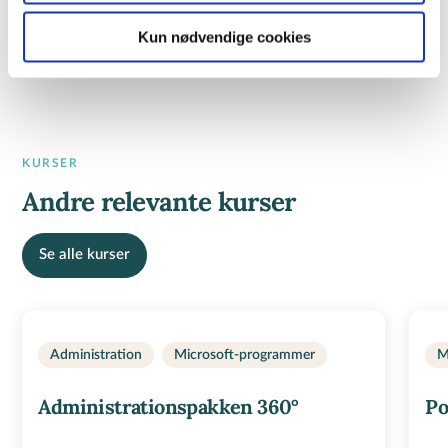
44371 - Jobrelateret brug af styresystemer på pc
Kun nødvendige cookies
KURSER
Andre relevante kurser
Se alle kurser
Administration
Microsoft-programmer
M
Administrationspakken 360°
Po