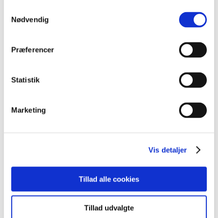
Samtykkevalg
Kursusinformationer
Nødvendig
Præferencer
VARIGHED
2 dage
Statistik
UNDERVISNINGSFORM
Online
Marketing
Åbent værksted
KURSUSTYPE
Vis detaljer
6 ugers jobrettet uddannelse
AMU-kursus
Tillad alle cookies
Deltid
Tillad udvalgte
AMU-NR