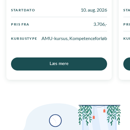
10. aug. 2026
STARTDATO
ST
3.706,-
PRIS FRA
PR
AMU-kursus, Kompetenceforløb
KURSUSTYPE
KU
Læs mere