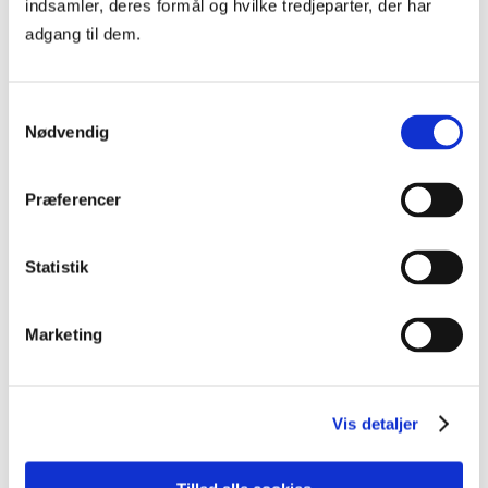
indsamler, deres formål og hvilke tredjeparter, der har
Kursusinformationer
adgang til dem.
VARIGHED
3 dage
Samtykkevalg
Nødvendig
KURSUSTYPE
Præferencer
Premium kurser
Statistik
Marketing
KURSER
Andre relevante kurser
Vis detaljer
Se alle kurser