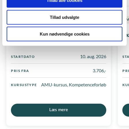
Tillad alle cookies
Tillad udvalgte
Administration
Microsoft-programmer
M
Administrationspakken 360°
Ex
Kun nødvendige cookies
10. aug. 2026
STARTDATO
ST
3.706,-
PRIS FRA
PR
AMU-kursus, Kompetenceforløb
KURSUSTYPE
KU
Læs mere