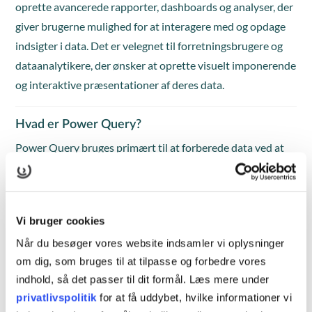
oprette avancerede rapporter, dashboards og analyser, der
giver brugerne mulighed for at interagere med og opdage
indsigter i data. Det er velegnet til forretningsbrugere og
dataanalytikere, der ønsker at oprette visuelt imponerende
og interaktive præsentationer af deres data.
Hvad er Power Query?
Power Query bruges primært til at forberede data ved at
importere, rense og omforme dem, før de bruges i analyser
eller rapportering. Det er nyttigt for dataanalytikere, der
ønsker at opnå en ren og konsistent datasæt fra forskellige
Vi bruger cookies
kilder uden at skulle skrive komplekse scripts.
Når du besøger vores website indsamler vi oplysninger
om dig, som bruges til at tilpasse og forbedre vores
indhold, så det passer til dit formål. Læs mere under
privatlivspolitik
for at få uddybet, hvilke informationer vi