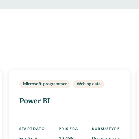
Microsoft-programmer
Web og data
Power BI
STARTDATO
PRIS FRA
KURSUSTYPE
mpetenceforløb
Er på vej
12.499,-
Premium kurser