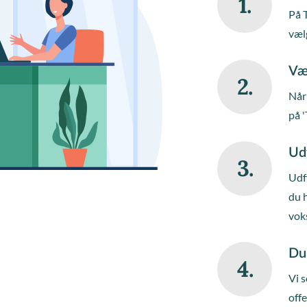
1.
På 
væl
Væ
2.
Når 
på '
Ud
3.
Udfy
du 
vok
Du
4.
Vi s
off