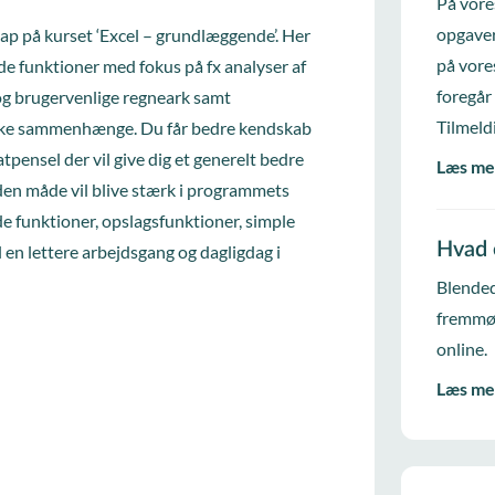
På vore
opgaver
slap på kurset ‘Excel – grundlæggende’. Her
på vore
 funktioner med fokus på fx analyser af
foregår
g brugervenlige regneark samt
Tilmeld
ske sammenhænge. Du får bedre kendskab
tpensel der vil give dig et generelt bedre
Læs me
 den måde vil blive stærk i programmets
de funktioner, opslagsfunktioner, simple
Hvad 
il en lettere arbejdsgang og dagligdag i
Blended
fremmød
online.
Læs me