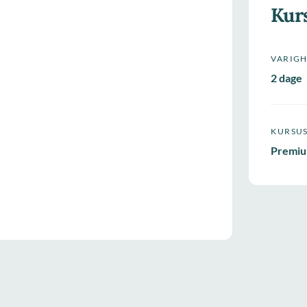
Kur
VARIG
2 dage
KURSU
Premiu