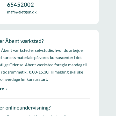
65452002
mafr@tietgen.dk
er Åbent værksted?
i Åbent værksted er selvstudie, hvor du arbejder
d kursets materiale på vores kursuscenter i det
tlige Odense. Åbent værksted foregår mandag til
 i tidsrummet kl. 8.00-15.30. Tilmelding skal ske
to hverdage før kursusstart.
re
er onlineundervisning?