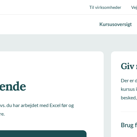
Til virksomheder
Ve
Kursusoversigt
Giv
Der er 
ående
kursus i
besked,
 dvs. du har arbejdet med Excel før og
re.
Brug 