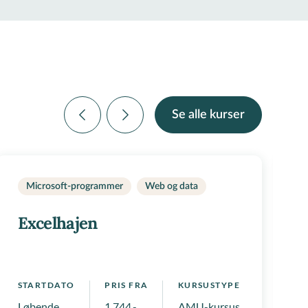
Se alle kurser
Microsoft-programmer
Web og data
Excelhajen
a
STARTDATO
PRIS FRA
KURSUSTYPE
S
Løbende
1.744,-
AMU-kursus, Kompetencef
L