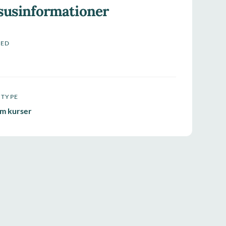
susinformationer
HED
STYPE
m kurser