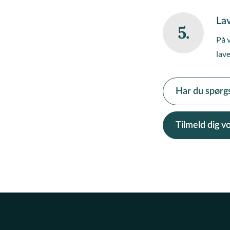
Lav
5.
På 
lave
Har du spørg
Tilmeld dig 