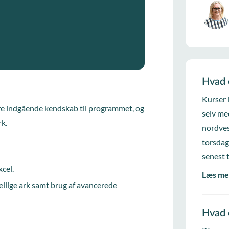
Hvad 
Kurser 
ere indgående kendskab til programmet, og
selv me
rk.
nordves
torsdag
senest 
xcel.
Læs me
ellige ark samt brug af avancerede
Hvad 