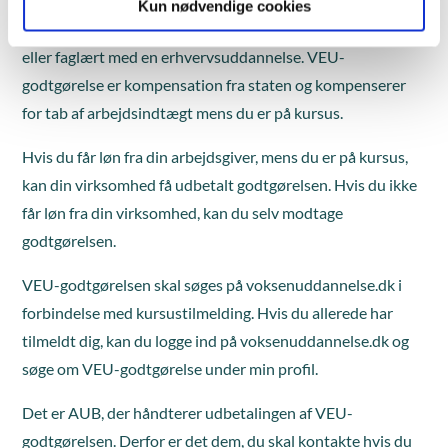
Du eller din virksomhed kan modtage VEU-godtgørelse
Kun nødvendige cookies
under kurset, hvis du din uddannelsesbaggrund er ufaglært
eller faglært med en erhvervsuddannelse. VEU-
godtgørelse er kompensation fra staten og kompenserer
for tab af arbejdsindtægt mens du er på kursus.
Hvis du får løn fra din arbejdsgiver, mens du er på kursus,
kan din virksomhed få udbetalt godtgørelsen. Hvis du ikke
får løn fra din virksomhed, kan du selv modtage
godtgørelsen.
VEU-godtgørelsen skal søges på voksenuddannelse.dk i
forbindelse med kursustilmelding. Hvis du allerede har
tilmeldt dig, kan du logge ind på voksenuddannelse.dk og
søge om VEU-godtgørelse under min profil.
Det er AUB, der håndterer udbetalingen af VEU-
godtgørelsen. Derfor er det dem, du skal kontakte hvis du