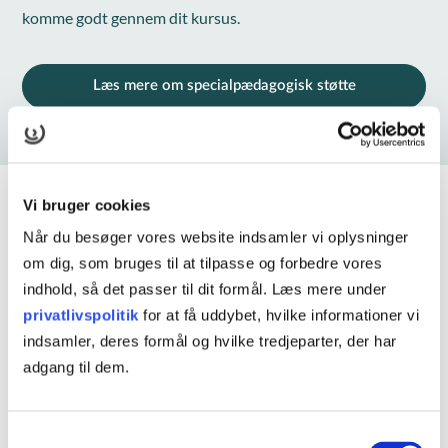
komme godt gennem dit kursus.
Læs mere om specialpædagogisk støtte
Vi bruger cookies
Deltagerbetaling
Når du besøger vores website indsamler vi oplysninger
om dig, som bruges til at tilpasse og forbedre vores
Er du ufaglært eller faglært med en
indhold, så det passer til dit formål. Læs mere under
erhvervsuddannelse
gælder følgende regler for dig:
privatlivspolitik
for at få uddybet, hvilke informationer vi
indsamler, deres formål og hvilke tredjeparter, der har
Du kan deltage på alle vores AMU-kurser til den laveste
adgang til dem.
pris - den vi kalder 'AMU-pris'.
Kursusprisen dækker over deltagelse i undervisning og lån
Samtykkevalg
af kursusmaterialer. Kursusmaterialerne ligger tilgængelig