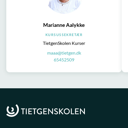
Marianne Aalykke
KURSUSSEKRETÆR
TietgenSkolen Kurser
maaa@tietgen.dk
65452509