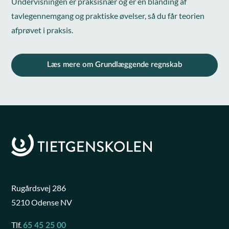
Undervisningen er praksisnær og er en blanding af
tavlegennemgang og praktiske øvelser, så du får teorien
afprøvet i praksis.
Læs mere om Grundlæggende regnskab
Rugårdsvej 286
5210 Odense NV
Tlf.
65 45 25 00