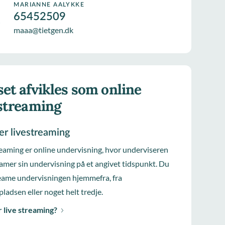
MARIANNE AALYKKE
65452509
maaa@tietgen.dk
et afvikles som online
estreaming
er livestreaming
reaming er online undervisning, hvor underviseren
eamer sin undervisning på et angivet tidspunkt. Du
eame undervisningen hjemmefra, fra
pladsen eller noget helt tredje.
 live streaming?