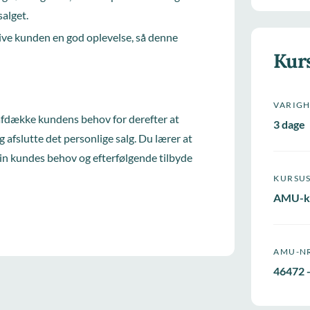
salget.
ve kunden en god oplevelse, så denne
Kur
VARIG
at afdække kundens behov for derefter at
3 dage
afslutte det personlige salg. Du lærer at
 din kundes behov og efterfølgende tilbyde
KURSU
AMU-k
AMU-N
46472 -