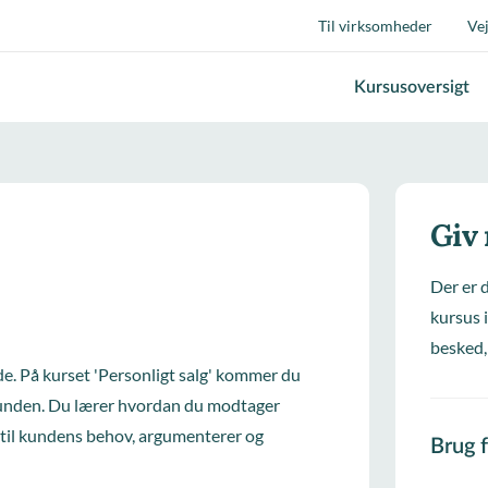
Til virksomheder
Ve
Kursusoversigt
Giv
Der er 
kursus i
besked,
de. På kurset 'Personligt salg' kommer du
unden. Du lærer hvordan du modtager
t til kundens behov, argumenterer og
Brug 