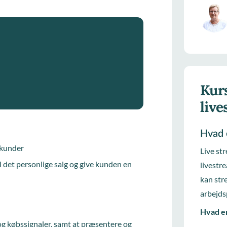
Kurs
liv
Hvad 
 kunder
Live st
il det personlige salg og give kunden en
livestr
kan str
arbejds
Hvad er
 købssignaler, samt at præsentere og