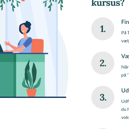
kursus?
Fin
1.
På 
væl
Væ
2.
Når 
på '
Ud
3.
Udfy
du 
vok