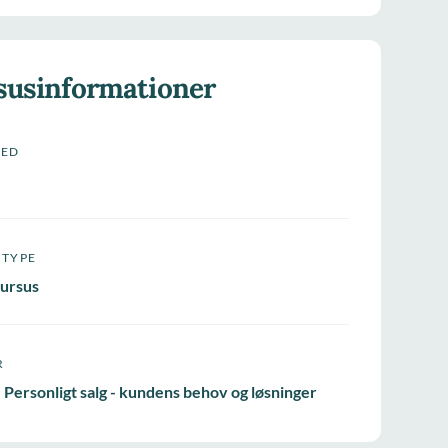
susinformationer
HED
STYPE
ursus
R
 Personligt salg - kundens behov og løsninger