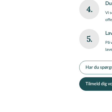
Du
4.
Vi s
off
Lav
5.
På 
lave
Har du spørg
Tilmeld dig 