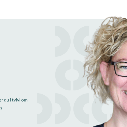
r du i tvivl om
es