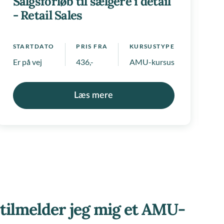
Salgsforløb til sælgere i detail
E
- Retail Sales
 positivlister
STARTDATO
PRIS FRA
KURSUSTYPE
S
Er på vej
436,-
AMU-kursus
E
Læs mere
tilmelder jeg mig et AMU-