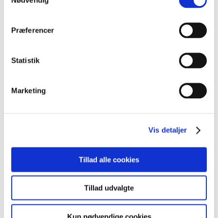
3 dage i oktober 2026. Pris pr. dag: 218 kr.*
Præferencer
48569 Introduktion til det danske arbejdsmarked F/I
Statistik
5 dage i januar/februar 2027. Pris pr. dag: 218 kr.*
45902 Almen fødevarehygiejne F/I
Marketing
5 dage i september 2027. Pris pr. dag: 218 kr.*
Vis detaljer
*Prisen er forudsat, at man tilhører AMU-målgruppen.
Tillad alle cookies
For at deltage i dette AMU-forløb skal deltagerens
danskkundskaber minimum svare til prøve i Dansk 1 jf. §
Tillad udvalgte
25, stk. 3 i AMU-bekendtgørelsen. Inden tilmelding til fag
laves screening af den kommende deltager, hvor
Kun nødvendige cookies