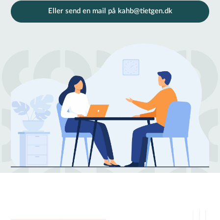
Eller send en mail på kahb@tietgen.dk