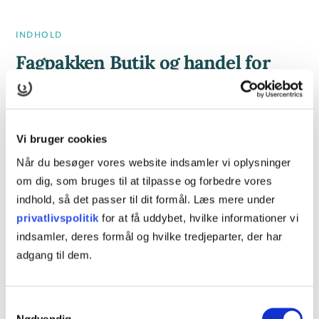
INDHOLD
Fagpakken Butik og handel for
flersprogede
Fagpakken består af følgende kurser:
Vi bruger cookies
45572 Dansk som andetsprog F/I
, basis
Når du besøger vores website indsamler vi oplysninger
75 dage fra januar 2026-december 2027. Pris pr. dag:
om dig, som bruges til at tilpasse og forbedre vores
indhold, så det passer til dit formål. Læs mere under
218 kr.*
privatlivspolitik
for at få uddybet, hvilke informationer vi
40533 Introduktion til et brancheområde F/I
indsamler, deres formål og hvilke tredjeparter, der har
adgang til dem.
27 dage fra januar 2026-december 2027. Pris pr. dag: 218
kr.*
Samtykkevalg
48596 Ergonomi inden for ufaglærte og faglærte job F/I
Nødvendig