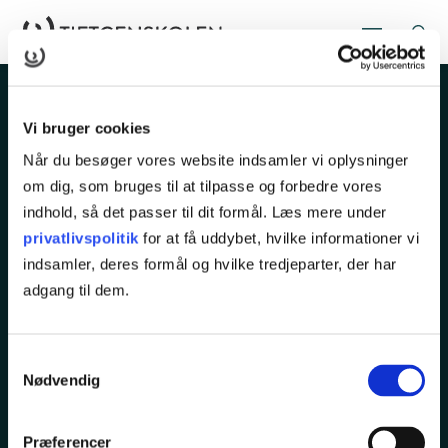
Vi bruger cookies
Når du besøger vores website indsamler vi oplysninger
om dig, som bruges til at tilpasse og forbedre vores
indhold, så det passer til dit formål. Læs mere under
Rugårdsvej 286
privatlivspolitik
for at få uddybet, hvilke informationer vi
5210 Odense NV
indsamler, deres formål og hvilke tredjeparter, der har
adgang til dem.
Tlf.
65 45 25 00
kurser@tietgen.dk
Samtykkevalg
Nødvendig
KURSER
Præferencer