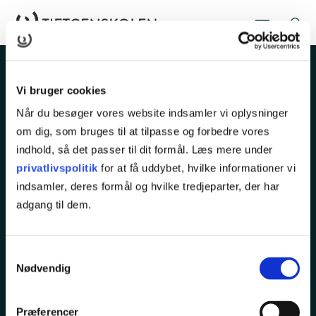
Vi bruger cookies
Når du besøger vores website indsamler vi oplysninger
om dig, som bruges til at tilpasse og forbedre vores
indhold, så det passer til dit formål. Læs mere under
Rugårdsvej 286
privatlivspolitik
for at få uddybet, hvilke informationer vi
5210 Odense NV
indsamler, deres formål og hvilke tredjeparter, der har
adgang til dem.
Tlf.
65 45 25 00
kurser@tietgen.dk
Samtykkevalg
Nødvendig
KURSER
Præferencer