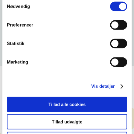
Samtykkevalg
Ledelse
Nødvendig
Sociale medier
Præferencer
Regnskab
It og web
Statistik
AI
Marketing
Vis detaljer
Tillad alle cookies
Tillad udvalgte