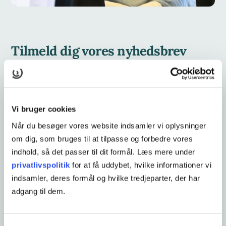
Tilmeld dig vores nyhedsbrev
Ved at tilmelde dig vores nyhedsbrev, får du løbende
opdateringer om efteruddannelse og kurser direkte i din
indbakke. Nyhedsbrevet er målrettet både medarbejdere,
Vi bruger cookies
ledere og virksomhedsejere, og giver et overblik over
Når du besøger vores website indsamler vi oplysninger
kurser og kompetenceudvikling på tværs af forskellige
om dig, som bruges til at tilpasse og forbedre vores
fagområder.
indhold, så det passer til dit formål. Læs mere under
privatlivspolitik
for at få uddybet, hvilke informationer vi
Du finder kurser indenfor:
indsamler, deres formål og hvilke tredjeparter, der har
Bæredygtighed
adgang til dem.
Kommunikation
Sprog