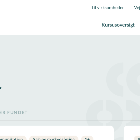
Til virksomheder
Ve
Kursusoversigt
t
SER FUNDET
munikation
Salg og markedsføring
1
+
A