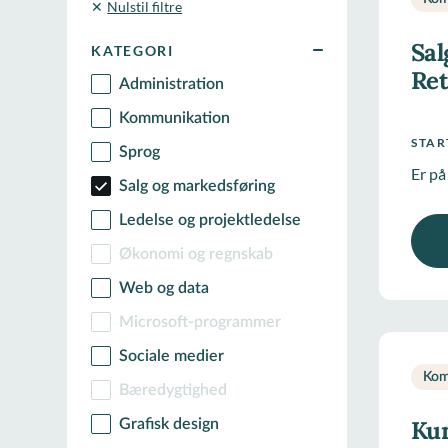
Nulstil filtre
Sal
KATEGORI
Ret
Administration
Kommunikation
STA
Sprog
Er på
Salg og markedsføring
Ledelse og projektledelse
Økonomi og regnskab
Web og data
Microsoft-programmer
Sociale medier
Kom
Bæredygtighed
Kun
Grafisk design