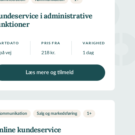
undeservice i administrative
unktioner
ARTDATO
PRIS FRA
VARIGHED
på vej
218 kr.
1 dag
Læs mere og tilmeld
ommunikation
Salg og markedsføring
1
+
nline kundeservice