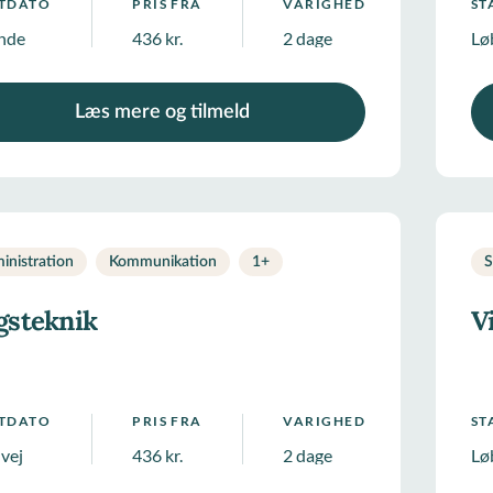
RTDATO
PRIS FRA
VARIGHED
ST
nde
436 kr.
2 dage
Lø
Læs mere og tilmeld
inistration
Kommunikation
1
+
S
gsteknik
V
RTDATO
PRIS FRA
VARIGHED
ST
 vej
436 kr.
2 dage
Lø