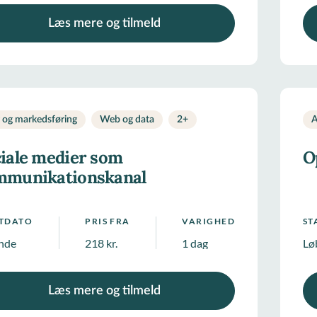
Læs mere og tilmeld
g og markedsføring
Web og data
2
+
A
iale medier som
O
mmunikationskanal
RTDATO
PRIS FRA
VARIGHED
ST
nde
218 kr.
1 dag
Lø
Læs mere og tilmeld