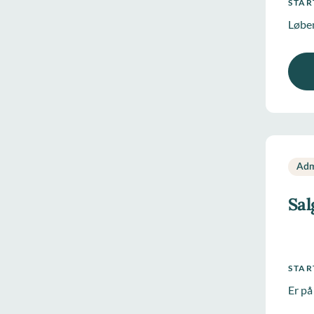
STA
Løbe
Adm
Sal
STA
Er på