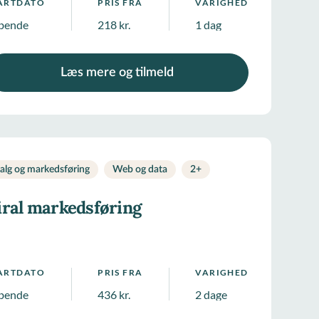
ARTDATO
PRIS FRA
VARIGHED
bende
218 kr.
1 dag
Læs mere og tilmeld
alg og markedsføring
Web og data
2
+
iral markedsføring
ARTDATO
PRIS FRA
VARIGHED
bende
436 kr.
2 dage