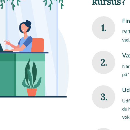
kursus?
Fin
1.
På 
væl
Væ
2.
Når 
på '
Ud
3.
Udfy
du 
vok