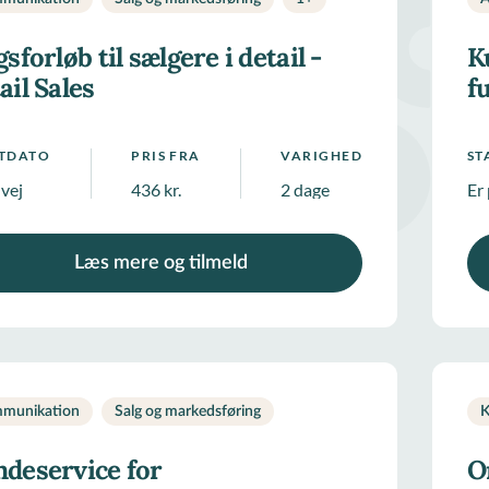
gsforløb til sælgere i detail -
K
ail Sales
f
RTDATO
PRIS FRA
VARIGHED
ST
 vej
436 kr.
2 dage
Er 
Læs mere og tilmeld
munikation
Salg og markedsføring
K
deservice for
O