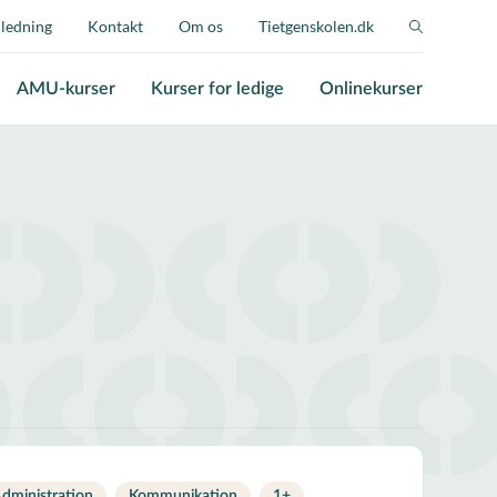
jledning
Kontakt
Om os
Tietgenskolen.dk
AMU-kurser
Kurser for ledige
Onlinekurser
dministration
Kommunikation
1
+