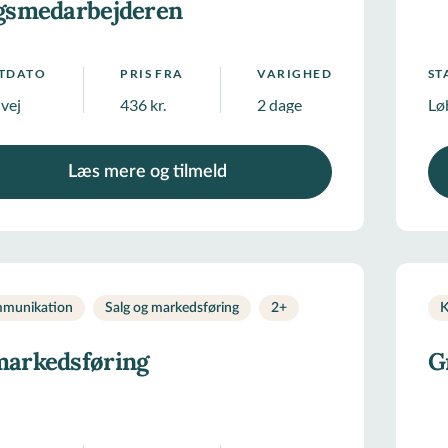
gsmedarbejderen
RTDATO
PRIS FRA
VARIGHED
ST
 vej
436 kr.
2 dage
Lø
Læs mere og tilmeld
munikation
Salg og markedsføring
2
+
K
markedsføring
G