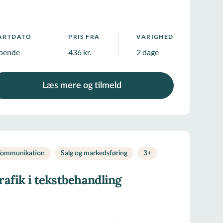
ARTDATO
PRIS FRA
VARIGHED
bende
436 kr.
2 dage
Læs mere og tilmeld
ommunikation
Salg og markedsføring
3
+
rafik i tekstbehandling