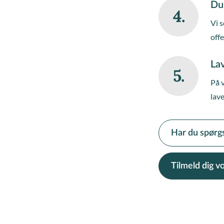
Du
4.
Vi s
off
Lav
5.
På 
lave
Har du spørg
Tilmeld dig 