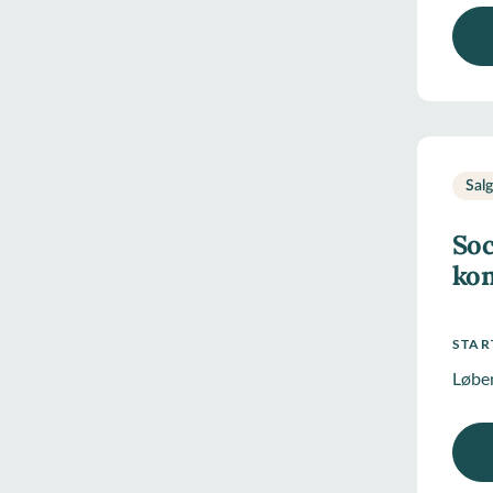
Sal
Soc
ko
STA
Løbe