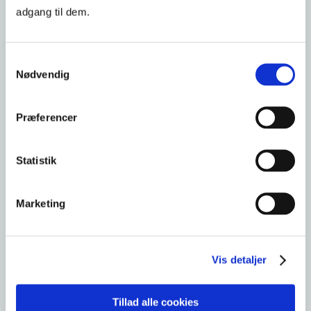
adgang til dem.
Administration
Økonomi og regnskab
2
+
Samtykkevalg
Nødvendig
Excel 2 - videregående
Præferencer
Er på vej
STARTDATO
Statistik
5.200 kr.
PRIS FRA
Marketing
2 dage
VARIGHED
Læs mere og tilmeld
Vis detaljer
Tillad alle cookies