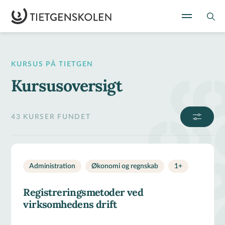
KURSUS PÅ TIETGEN
Kursusoversigt
43 KURSER FUNDET
Administration
Økonomi og regnskab
1
+
Registreringsmetoder ved
virksomhedens drift