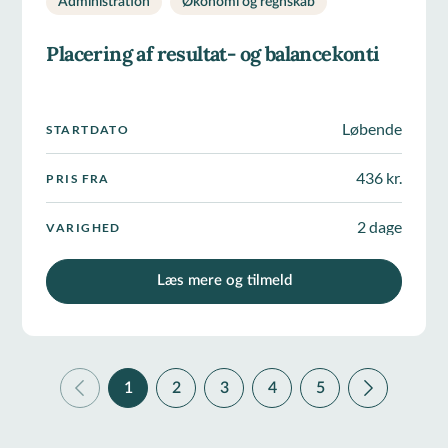
Administration
Økonomi og regnskab
Placering af resultat- og balancekonti
Løbende
STARTDATO
436 kr.
PRIS FRA
2 dage
VARIGHED
Læs mere og tilmeld
1
2
3
4
5