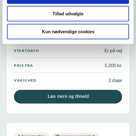
Administration
Økonomi og regnskab
2
+
Tillad udvalgte
Excel 1 - grundlæggende
Kun nødvendige cookies
Er på vej
STARTDATO
5.200 kr.
PRIS FRA
2 dage
VARIGHED
Læs mere og tilmeld