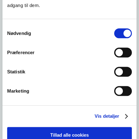
adgang til dem.
Kommunikation
Ledelse og projektledelse
Samtykkevalg
Nødvendig
Ledelse af forandringsprocesser
Præferencer
2. dec. 2026
STARTDATO
Statistik
654 kr.
PRIS FRA
Marketing
3 dage
VARIGHED
Læs mere og tilmeld
Vis detaljer
Tillad alle cookies