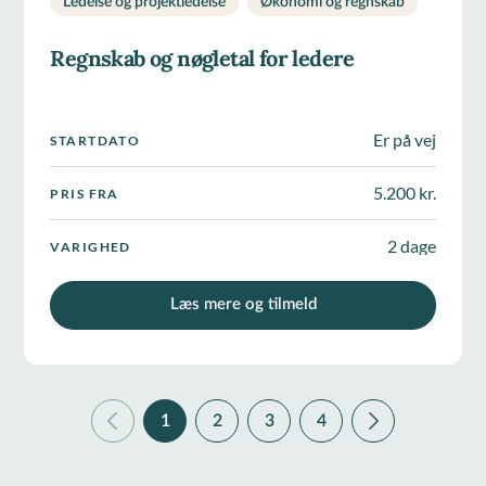
Ledelse og projektledelse
Økonomi og regnskab
Regnskab og nøgletal for ledere
Er på vej
STARTDATO
5.200 kr.
PRIS FRA
2 dage
VARIGHED
Læs mere og tilmeld
1
2
3
4