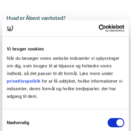
Hvad er Åbent værksted?
Kurser i Åbent værksted er selvstudie, hvor du arbejder
selv med kursets materiale på vores kursuscenter i det
nordvestlige Odense. Åbent værksted foregår mandag til
Vi bruger cookies
torsdag i tidsrummet kl. 8.00-15.30. Tilmelding skal ske
Når du besøger vores website indsamler vi oplysninger
senest to hverdage før kursusstart.
om dig, som bruges til at tilpasse og forbedre vores
Læs mere
indhold, så det passer til dit formål. Læs mere under
privatlivspolitik
for at få uddybet, hvilke informationer vi
Hvad er onlineundervisning?
indsamler, deres formål og hvilke tredjeparter, der har
adgang til dem.
På vores onlinekurser arbejder du selvstændigt med
opgaver, videoer, quizzer og læser teori om kursets emne
på vores online læringsplatform. Onlineundervisningen
Samtykkevalg
foregår mandag til fredag i tidsrummet kl. 8.00-15.30.
Nødvendig
Tilmelding skal ske senest to hverdage før kursusstart.