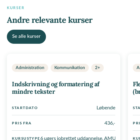
KURSER
Andre relevante kurser
Se alle kurser
Administration
Kommunikation
2+
A
Indskrivning og formatering af
Fl
mindre tekster
(b
Løbende
STARTDATO
ST
436,-
PRIS FRA
PR
6 ugers jobrettet uddannelse, AMU-kursus, De
KURSUSTYPE
KU