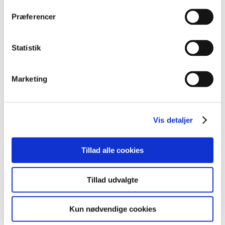
Læs mere
Præferencer
Hvad er blended learning?
Statistik
Blended learning er et mix af klasseundervisning med
fremmøde og individuelt arbejde på kursuscentret eller
Marketing
online.
Læs mere
Vis detaljer
Tillad alle cookies
Kursusinformationer
Tillad udvalgte
VARIGHED
Kun nødvendige cookies
2 dage