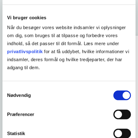
Kontakt en
virksomhedskonsulent
Vi bruger cookies
Når du besøger vores website indsamler vi oplysninger
om dig, som bruges til at tilpasse og forbedre vores
indhold, så det passer til dit formål. Læs mere under
privatlivspolitik
for at få uddybet, hvilke informationer vi
indsamler, deres formål og hvilke tredjeparter, der har
adgang til dem.
Samtykkevalg
Nødvendig
Sara Pernille Christiansen
VIRKSOMHEDSKONSULENT
Præferencer
TietgenSkolen Kurser
sapc@tietgen.dk
Statistik
22316675