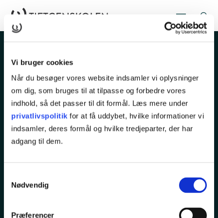
Vi bruger cookies
Når du besøger vores website indsamler vi oplysninger
om dig, som bruges til at tilpasse og forbedre vores
indhold, så det passer til dit formål. Læs mere under
Rugårdsvej 286
privatlivspolitik
for at få uddybet, hvilke informationer vi
5210 Odense NV
indsamler, deres formål og hvilke tredjeparter, der har
adgang til dem.
Tlf.
65 45 25 00
kurser@tietgen.dk
Samtykkevalg
Nødvendig
KURSER
Præferencer