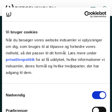
Vi bruger cookies
Når du besøger vores website indsamler vi oplysninger
om dig, som bruges til at tilpasse og forbedre vores
indhold, så det passer til dit formål. Læs mere under
Rugårdsvej 286
privatlivspolitik
for at få uddybet, hvilke informationer vi
5210 Odense NV
indsamler, deres formål og hvilke tredjeparter, der har
adgang til dem.
Tlf.
65 45 25 00
kurser@tietgen.dk
Samtykkevalg
Nødvendig
KURSER
Præferencer