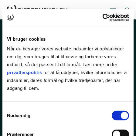
Vi bruger cookies
Når du besøger vores website indsamler vi oplysninger
om dig, som bruges til at tilpasse og forbedre vores
indhold, så det passer til dit formål. Læs mere under
Rugårdsvej 286
privatlivspolitik
for at få uddybet, hvilke informationer vi
5210 Odense NV
indsamler, deres formål og hvilke tredjeparter, der har
adgang til dem.
Tlf.
65 45 25 00
kurser@tietgen.dk
Samtykkevalg
Nødvendig
KURSER
Præferencer