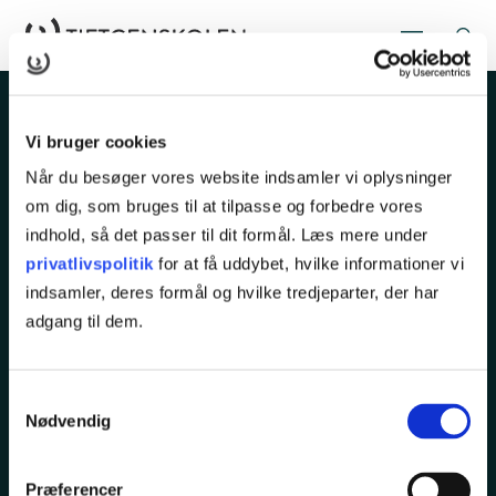
Vi bruger cookies
Når du besøger vores website indsamler vi oplysninger
om dig, som bruges til at tilpasse og forbedre vores
indhold, så det passer til dit formål. Læs mere under
Rugårdsvej 286
privatlivspolitik
for at få uddybet, hvilke informationer vi
5210 Odense NV
indsamler, deres formål og hvilke tredjeparter, der har
adgang til dem.
Tlf.
65 45 25 00
kurser@tietgen.dk
Samtykkevalg
Nødvendig
KURSER
Præferencer